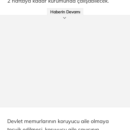
2 haftaya kadar kurumunda çalışabilecek.
Haberin Devamı
Devlet memurlarının koruyucu aile olmaya
teşvik edilmesi, koruyucu aile sayısının