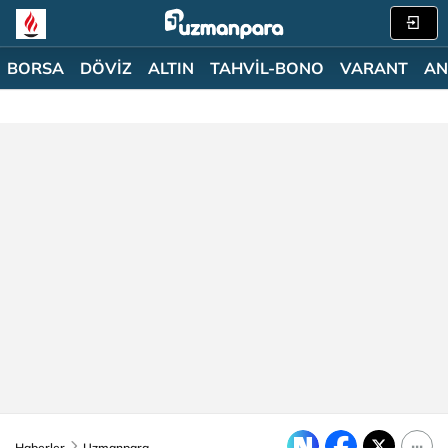
BORSA
DÖVİZ
ALTIN
TAHVİL-BONO
VARANT
AN
Haberler
Uzmanpara