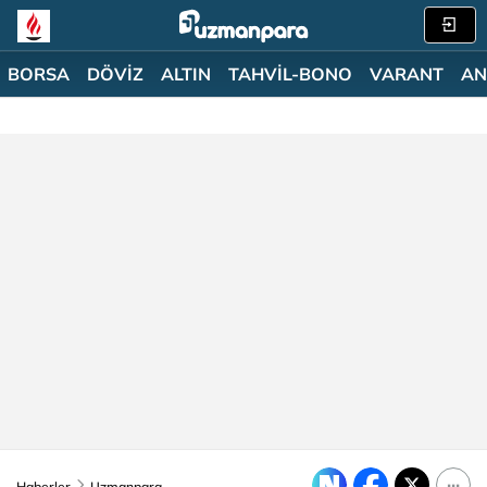
BORSA
DÖVİZ
ALTIN
TAHVİL-BONO
VARANT
AN
Haberler
Uzmanpara