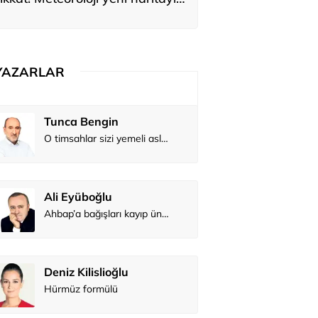
yardı
YAZARLAR
Tunca Bengin
O timsahlar sizi yemeli aslında!...
Ali Eyüboğlu
Ahbap’a bağışları kayıp ünlüler var
Deniz Kilislioğlu
Hürmüz formülü