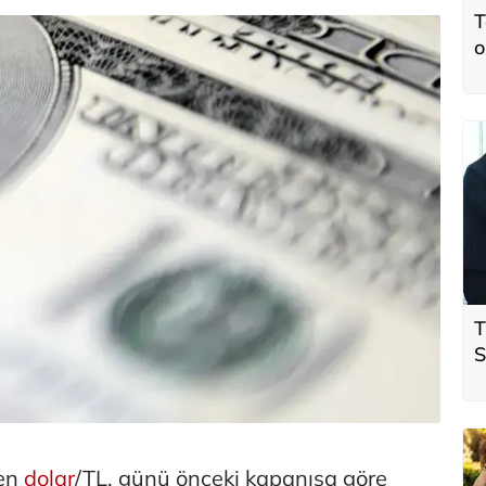
T
o
T
S
ö
t
yen
dolar
/TL, günü önceki kapanışa göre