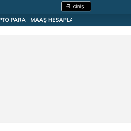
GİRİŞ
PTO PARA
MAAŞ HESAPLAMA
SÖZLÜK