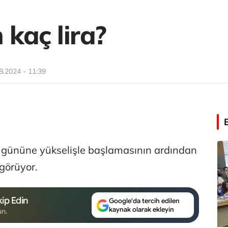
kaç lira?
8.2024 - 11:39
m gününe yükselişle başlamasının ardından
görüyor.
ip Edin
Google'da tercih edilen
kaynak olarak ekleyin
un.