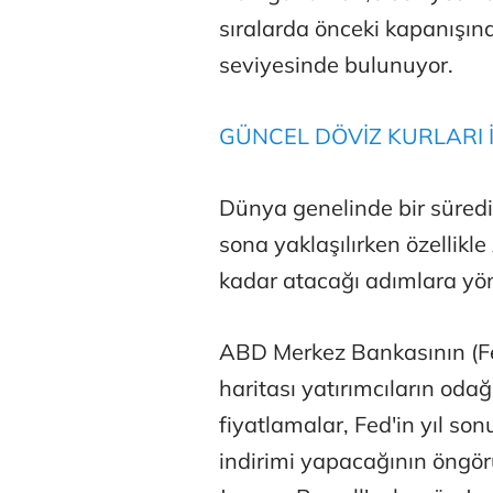
sıralarda önceki kapanışın
seviyesinde bulunuyor.
GÜNCEL DÖVİZ KURLARI İ
Tunca Beng
Dünya genelinde bir süre
sona yaklaşılırken özellik
kadar atacağı adımlara yöne
Ali Eyüboğl
ABD Merkez Bankasının (Fed
haritası yatırımcıların od
Deniz Kilisli
fiyatlamalar, Fed'in yıl s
Hürmüz formü
indirimi yapacağının öngö