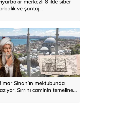
iyarbakır merkezli 8 ilde siber
orbalık ve şantaj
perasyonunda 2 zanlı
utuklandı
imar Sinan’ın mektubunda
azıyor! Sırrını caminin temeline
i sakladı: 'Kıyamete kadar
ıkılmaz'