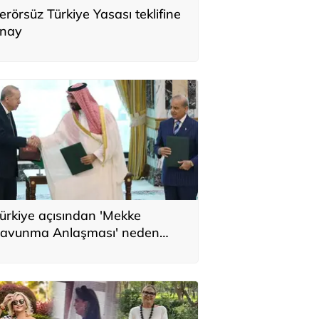
erörsüz Türkiye Yasası teklifine
nay
ürkiye açısından 'Mekke
avunma Anlaşması' neden
nemli? Üç ülkenin birbirini
amamlayan tarafı