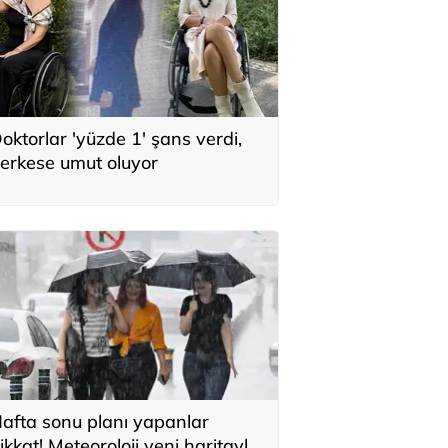
oktorlar 'yüzde 1' şans verdi,
erkese umut oluyor
afta sonu planı yapanlar
ikkat! Meteoroloji yeni haritayla