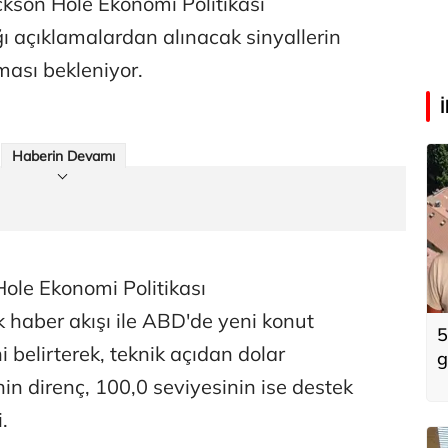
kson Hole Ekonomi Politikası
açıklamalardan alınacak sinyallerin
ması bekleniyor.
Haberin Devamı
Hole Ekonomi Politikası
aber akışı ile ABD'de yeni konut
5
ni belirterek, teknik açıdan dolar
g
k
in direnç, 100,0 seviyesinin ise destek
.