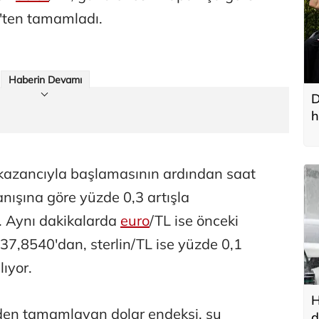
'ten tamamladı.
Haberin Devamı
D
h
 kazancıyla başlamasının ardından saat
anışına göre yüzde 0,3 artışla
. Aynı dakikalarda
euro
/TL ise önceki
7,8540'dan, sterlin/TL ise yüzde 0,1
lıyor.
H
den tamamlayan dolar endeksi, şu
d