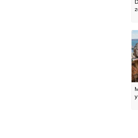
D
z
o
t
M
y
m
y