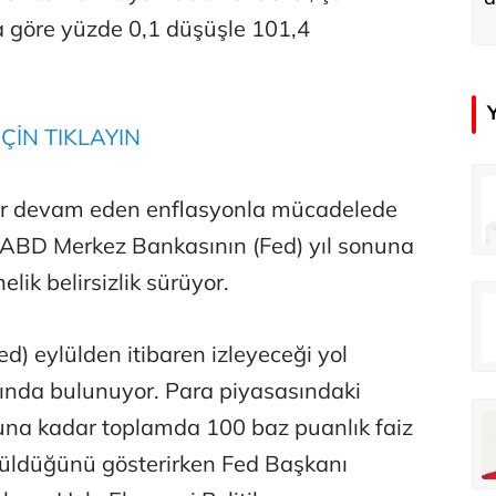
u
a göre yüzde 0,1 düşüşle 101,4
ÇİN TIKLAYIN
in
Tunca Bengin
dir devam eden enflasyonla mücadelede
O timsahlar sizi yemeli aslında!...
O timsahlar sizi yemeli aslında!...
le ABD Merkez Bankasının (Fed) yıl sonuna
lik belirsizlik sürüyor.
u
Ali Eyüboğlu
Ahbap’a bağışları kayıp ünlüler var
Ahbap’a bağışları kayıp ünlüler var
) eylülden itibaren izleyeceği yol
ağında bulunuyor. Para piyasasındaki
oğlu
Deniz Kilislioğlu
onuna kadar toplamda 100 baz puanlık faiz
lü
Hürmüz formülü
rüldüğünü gösterirken Fed Başkanı