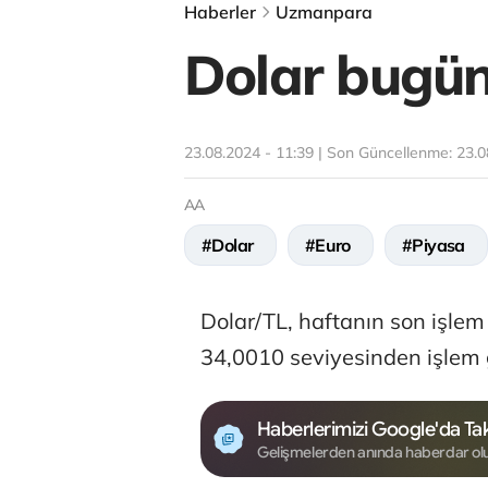
Haberler
Uzmanpara
Dolar bugün 
23.08.2024 - 11:39 | Son Güncellenme:
23.0
AA
#Dolar
#Euro
#Piyasa
Dolar/TL, haftanın son işle
34,0010 seviyesinden işlem 
Haberlerimizi Google'da Tak
Gelişmelerden anında haberdar ol