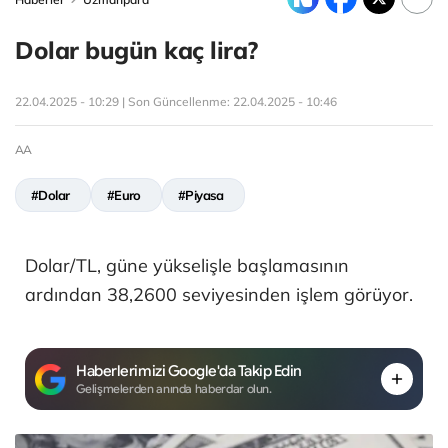
Dolar bugün kaç lira?
22.04.2025 - 10:29 | Son Güncellenme:
22.04.2025 - 10:46
AA
#Dolar
#Euro
#Piyasa
Dolar/TL, güne yükselişle başlamasının
ardından 38,2600 seviyesinden işlem görüyor.
Haberlerimizi Google'da Takip Edin
Gelişmelerden anında haberdar olun.