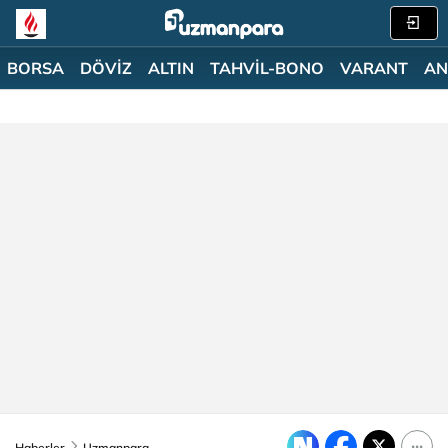
BORSA
DÖVİZ
ALTIN
TAHVİL-BONO
VARANT
AN
Haberler
Uzmanpara