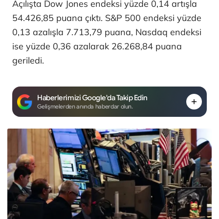
Açılışta Dow Jones endeksi yüzde 0,14 artışla
54.426,85 puana çıktı. S&P 500 endeksi yüzde
0,13 azalışla 7.713,79 puana, Nasdaq endeksi
ise yüzde 0,36 azalarak 26.268,84 puana
geriledi.
Haberlerimizi Google'da Takip Edin
Gelişmelerden anında haberdar olun.