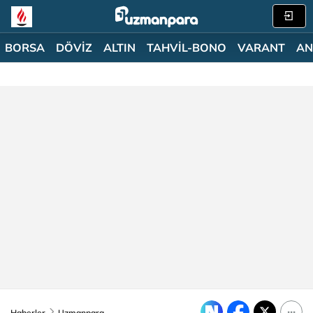
BORSA
DÖVİZ
ALTIN
TAHVİL-BONO
VARANT
AN
Haberler
Uzmanpara