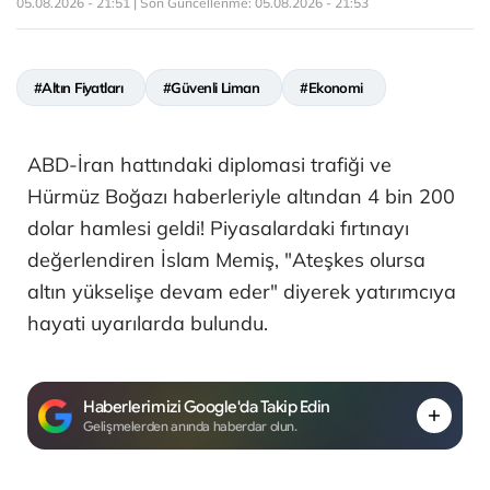
05.08.2026 - 21:51 | Son Güncellenme:
05.08.2026 - 21:53
#Altın Fiyatları
#Güvenli Liman
#Ekonomi
ABD-İran hattındaki diplomasi trafiği ve
Hürmüz Boğazı haberleriyle altından 4 bin 200
dolar hamlesi geldi! Piyasalardaki fırtınayı
değerlendiren İslam Memiş, "Ateşkes olursa
altın yükselişe devam eder" diyerek yatırımcıya
hayati uyarılarda bulundu.
Haberlerimizi Google'da Takip Edin
Gelişmelerden anında haberdar olun.