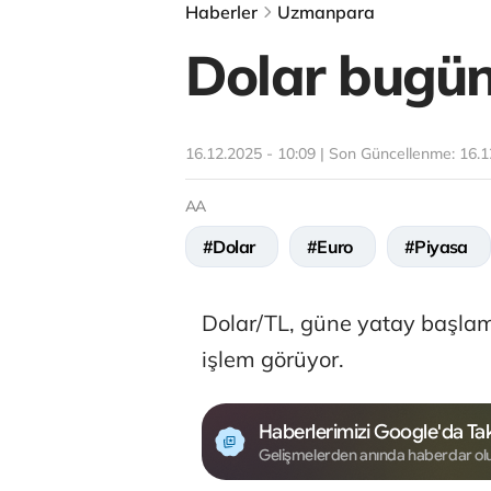
Haberler
Uzmanpara
Dolar bugün 
16.12.2025 - 10:09 | Son Güncellenme:
16.1
AA
#Dolar
#Euro
#Piyasa
Dolar/TL, güne yatay başla
işlem görüyor.
Haberlerimizi Google'da Tak
Gelişmelerden anında haberdar ol