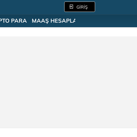
GİRİŞ
PTO PARA
MAAŞ HESAPLAMA
SÖZLÜK