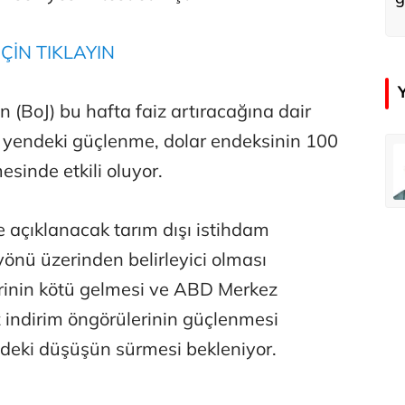
ÇİN TIKLAYIN
 (BoJ) bu hafta faiz artıracağına dair
a yendeki güçlenme, dolar endeksinin 100
emir
Özay Şendir
esinde etkili oluyor.
Türkiye’nin görünmez başarısı…
açıklanacak tarım dışı istihdam
Abbas Güçlü
n yönü üzerinden belirleyici olması
Tercih ve kayıt sıkıntılı geçiyor
erinin kötü gelmesi ve ABD Merkez
iz indirim öngörülerinin güçlenmesi
Zafer Şahin
eki düşüşün sürmesi bekleniyor.
Faili meçhul cinayetler ülkesine veda