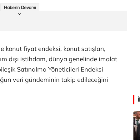
Haberin Devamı
Abdullah Karakuş
O dağlarda ne düşünmüştüm?
Mehmet Tez
e konut fiyat endeksi, konut satışları,
O meşhur yeşilden eser yok şimdi...
rım dışı istihdam, dünya genelinde imalat
ileşik Satınalma Yöneticileri Endeksi
ğun veri gündeminin takip edileceğini