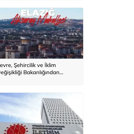
evre, Şehircilik ve İklim
eğişikliği Bakanlığından
lazığ'daki afet konutlarına ilişkin
aylaşım