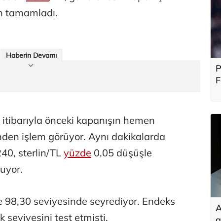
n tamamladı.
Haberin Devamı
P
F
b
 itibarıyla önceki kapanışın hemen
den işlem görüyor. Aynı dakikalarda
240, sterlin/TL
yüzde
0,05 düşüşle
uyor.
le 98,30 seviyesinde seyrediyor. Endeks
A
 seviyesini test etmişti.
g