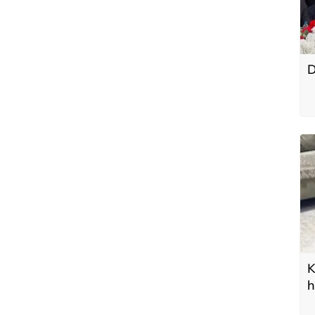
D
K
h