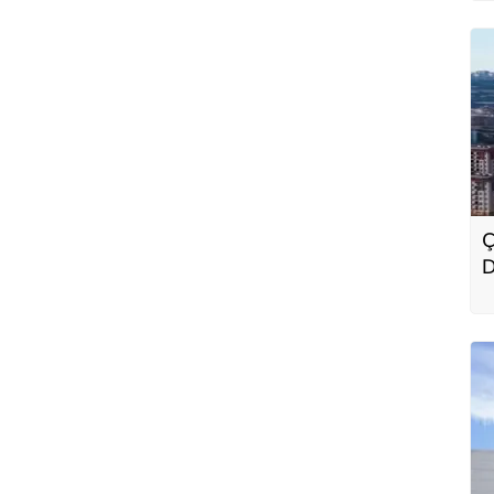
Ç
D
E
p