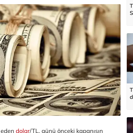
T
S
ö
t
T
d
t eden
dolar
/TL, günü önceki kapanışın