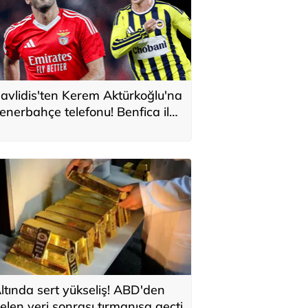
avlidis'ten Kerem Aktürkoğlu'na
enerbahçe telefonu! Benfica ile
onservis pazarlığı
ltında sert yükseliş! ABD'den
elen veri sonrası tırmanışa geçti