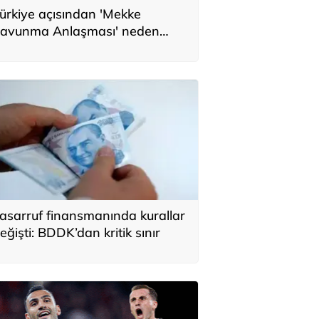
ürkiye açısından 'Mekke
avunma Anlaşması' neden
nemli? Üç ülkenin birbirini
amamlayan tarafı
asarruf finansmanında kurallar
eğişti: BDDK’dan kritik sınır