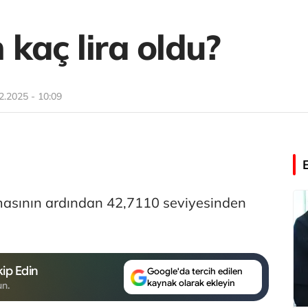
kaç lira oldu?
2.2025 - 10:09
masının ardından 42,7110 seviyesinden
ip Edin
Google'da tercih edilen
kaynak olarak ekleyin
un.