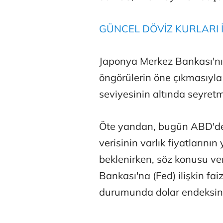
GÜNCEL DÖVİZ KURLARI İ
Japonya Merkez Bankası'nın
öngörülerin öne çıkmasıyl
Atilay Kand
seviyesinin altında seyretm
Mağaza açılışı
Öte yandan, bugün ABD'de 
verisinin varlık fiyatlarını
beklenirken, söz konusu v
Bankası'na (Fed) ilişkin fa
durumunda dolar endeksind