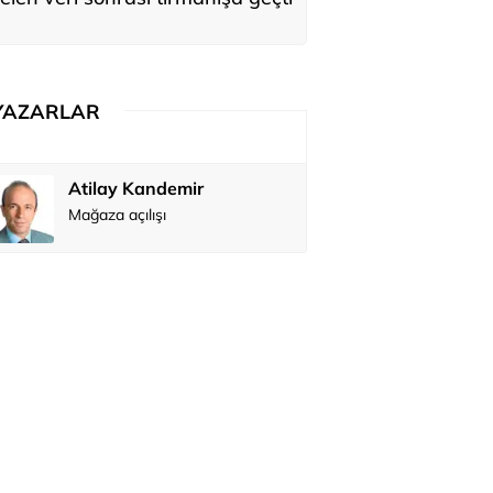
YAZARLAR
Atilay Kandemir
Özay Şendi
Mağaza açılışı
Abbas Güç
Zafer Şahi