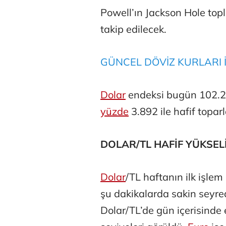
Powell’ın Jackson Hole to
takip edilecek.
GÜNCEL DÖVİZ KURLARI İ
Atilay Kand
Dolar
endeksi bugün 102.234 
Mağaza açılışı
yüzde
3.892 ile hafif toparl
DOLAR/TL HAFİF YÜKSEL
Dolar
/TL haftanın ilk işle
şu dakikalarda sakin seyre
Dolar/TL’de gün içerisinde