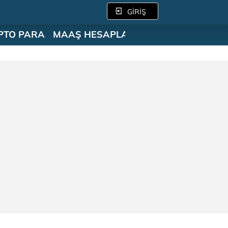
GİRİŞ
PTO PARA
MAAŞ HESAPLAMA
SÖZLÜK