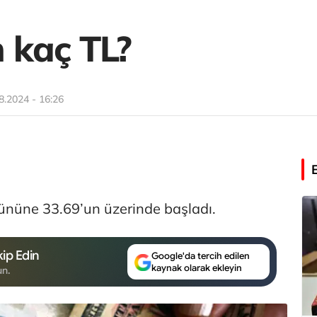
 kaç TL?
8.2024 - 16:26
gününe 33.69’un üzerinde başladı.
ip Edin
Google'da tercih edilen
kaynak olarak ekleyin
un.