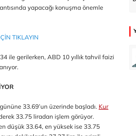
d
plantısında yapacağı konuşma önemle
ÇİN TIKLAYIN
emir
Özay Şendir
ile gerilerken, ABD 10 yıllık tahvil faizi
Türkiye’nin görünmez başarısı…
anıyor.
Abbas Güçlü
İYOR
Tercih ve kayıt sıkıntılı geçiyor
m gününe 33.69’un üzerinde başladı.
Kur
derek 33.75 liradan işlem görüyor.
Zafer Şahin
Faili meçhul cinayetler ülkesine veda
 en düşük 33.64, en yüksek ise 33.75