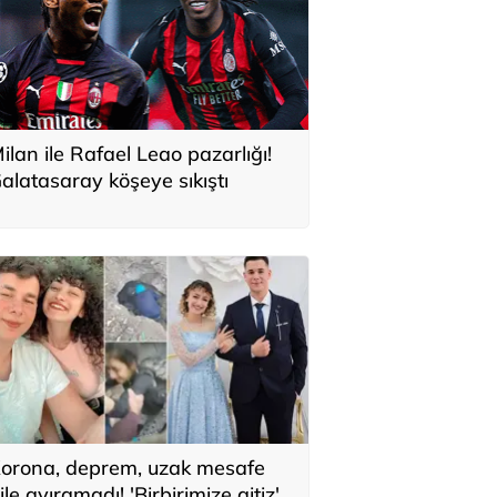
ilan ile Rafael Leao pazarlığı!
alatasaray köşeye sıkıştı
orona, deprem, uzak mesafe
ile ayıramadı! 'Birbirimize aitiz'