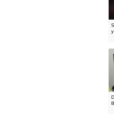
S
y
D
B
T