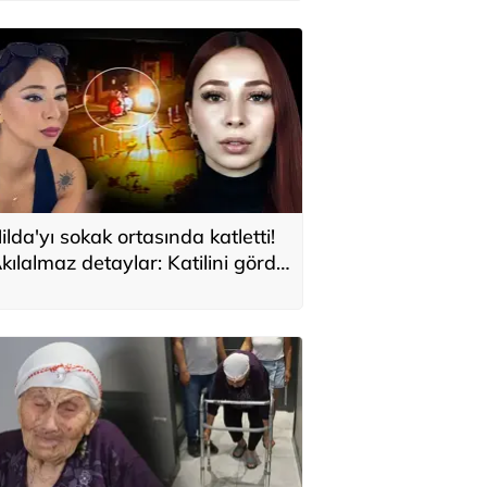
astalığı şaşırttı
ilda'yı sokak ortasında katletti!
kılalmaz detaylar: Katilini gördü
ma emin olamadı