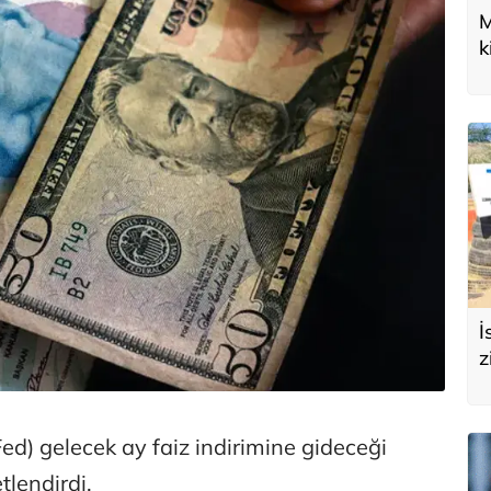
M
k
U
d
İ
z
e
s
d) gelecek ay faiz indirimine gideceği
etlendirdi.