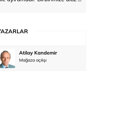
ediler: 'En büyük hayalimiz bu'
YAZARLAR
Atilay Kandemir
Özay Şendi
Mağaza açılışı
Abbas Güç
Zafer Şahi