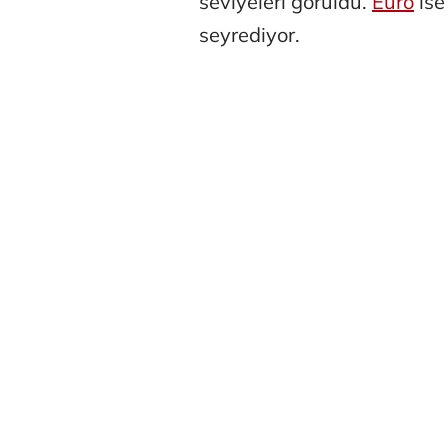
seviyeleri görüldü.
Euro
ise
seyrediyor.