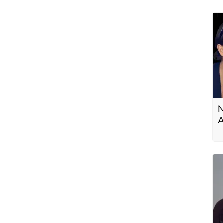
h
N
A
a