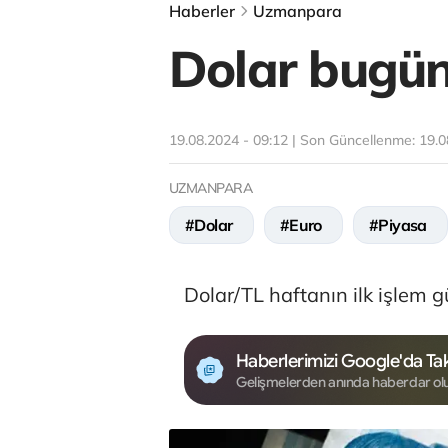
Haberler
Uzmanpara
Dolar bugün
19.08.2024 - 09:12 | Son Güncellenme:
19.0
UZMANPARA
#Dolar
#Euro
#Piyasa
Dolar/TL haftanın ilk işlem 
Haberlerimizi Google'da Tak
Gelişmelerden anında haberdar ol