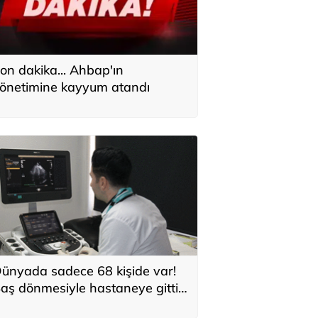
on dakika... Ahbap'ın
önetimine kayyum atandı
ünyada sadece 68 kişide var!
aş dönmesiyle hastaneye gitti:
espit edilen gizemli kalp