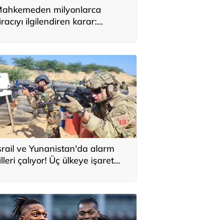
ahkemeden milyonlarca
iracıyı ilgilendiren karar:
YAP’taki tek hareket her şeyi
eğiştirdi
srail ve Yunanistan'da alarm
illeri çalıyor! Üç ülkeye işaret
ttiler: 'Türkiye'den yeni
avunma ekseni, ölümcül ittifak'