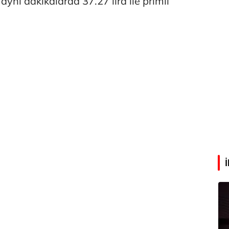
 aynı dakikalarda 37.27 lira ile primli
Abdullah Karakuş
O dağlarda ne düşünmüştüm?
Mehmet Tez
O meşhur yeşilden eser yok şimdi...