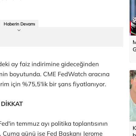
Haberin Devamı
M
G
deki ay faiz indirimine gideceğinden
rimin boyutunda. CME FedWatch aracına
rim için %75,5'lik bir şans fiyatlanıyor.
E DİKKAT
d'in temmuz ayı politika toplantısının
K
. Cuma günü ise Fed Başkanı Jerome
b