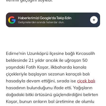
Haberlerimizi Google'da Takip Edin
Gelişmelerden anında haberdar olun.
Edirne'nin Uzunköprü ilçesine bağlı Kırcasalih
beldesinde 21 yıldır arıcılık ile uğraşan 50
yaşındaki Fatih Koşar, ilkbaharda kanola
çiçekleriyle başlayan sezonun karaçalı balı
hasadıyla devam ettiğini, sırada ise
çiçek balı
hasadının bulunduğunu ifade etti. Yağışların
doğadaki bitki örtüsünü güçlendirdiğini belirten
Koşar, bunun arıların bal üretimine de olumlu