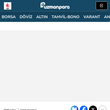
BORSA
DÖVİZ
ALTIN
TAHVİL-BONO
VARANT
AN
Haberler
Uzmanpara