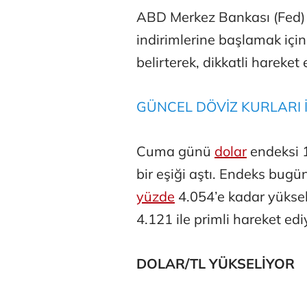
ABD Merkez Bankası (Fed) 
indirimlerine başlamak içi
belirterek, dikkatli hareket 
GÜNCEL DÖVİZ KURLARI İ
Atilay Kand
Mağaza açılışı
Cuma günü
dolar
endeksi 1
bir eşiği aştı. Endeks bug
yüzde
4.054’e kadar yüksel
4.121 ile primli hareket edi
DOLAR/TL YÜKSELİYOR