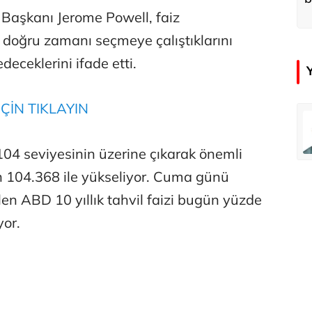
d
Başkanı Jerome Powell, faiz
n doğru zamanı seçmeye çalıştıklarını
edeceklerini ifade etti.
ÇİN TIKLAYIN
emir
Özay Şendir
Türkiye’nin görünmez başarısı…
04 seviyesinin üzerine çıkarak önemli
ün 104.368 ile yükseliyor. Cuma günü
Abbas Güçlü
en ABD 10 yıllık tahvil faizi bugün yüzde
Tercih ve kayıt sıkıntılı geçiyor
yor.
Zafer Şahin
Faili meçhul cinayetler ülkesine veda