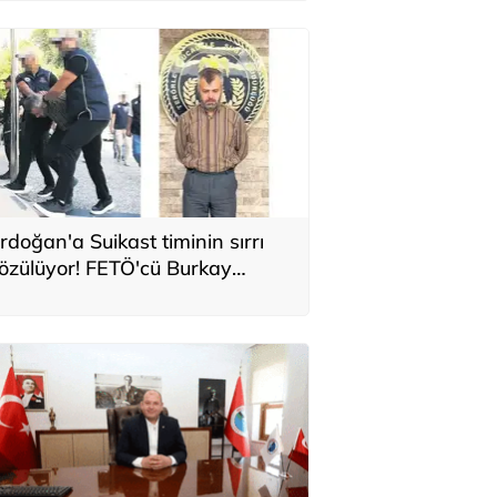
rdoğan'a Suikast timinin sırrı
özülüyor! FETÖ'cü Burkay
aratepe'nin itirafı ekipleri
arekete geçirdi