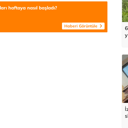
tları haftaya nasıl başladı?
Haberi Görüntüle
6
y
İ
s
d