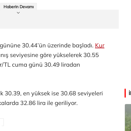
Haberin Devamı
Abdullah Karakuş
O dağlarda ne düşünmüştüm?
Mehmet Tez
m gününe 30.44’ün üzerinde başladı.
Kur
O meşhur yeşilden eser yok şimdi...
nış seviyesine göre yükselerek 30.55
ar/TL cuma günü 30.49 liradan
 30.39, en yüksek ise 30.68 seviyeleri
alarda 32.86 lira ile geriliyor.