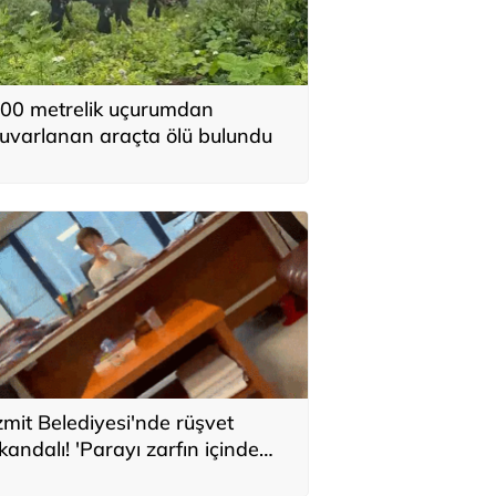
00 metrelik uçurumdan
uvarlanan araçta ölü bulundu
zmit Belediyesi'nde rüşvet
kandalı! 'Parayı zarfın içinde
olaba bıraktım'