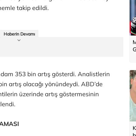
nemle takip edildi.
Haberin Devamı
M
G
hdam 353 bin artış gösterdi. Analistlerin
bin artış olacağı yönündeydi. ABD’de
ntilerin üzerinde artış göstermesinin
lendi.
LAMASI
K
b