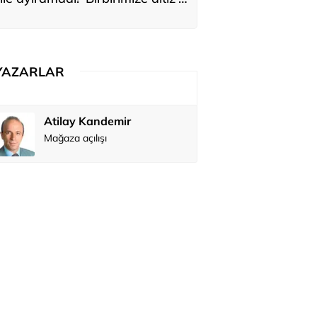
ediler: 'En büyük hayalimiz bu'
YAZARLAR
Atilay Kandemir
Özay Şendi
Mağaza açılışı
Abbas Güç
Zafer Şahi