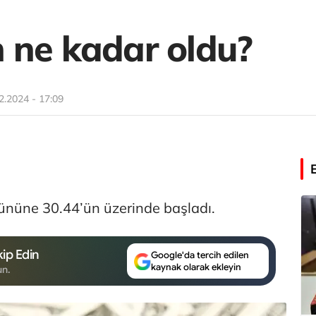
 ne kadar oldu?
2.2024 - 17:09
gününe 30.44’ün üzerinde başladı.
ip Edin
Google'da tercih edilen
kaynak olarak ekleyin
un.