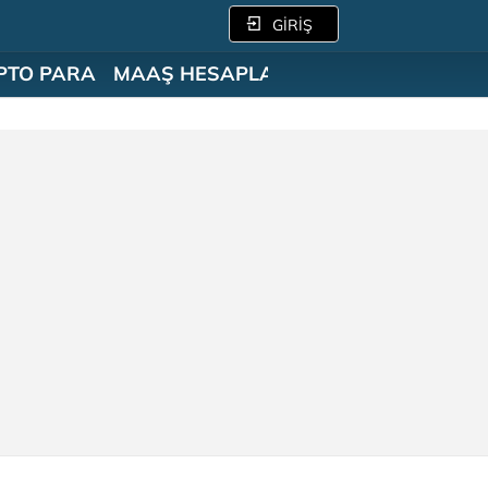
GİRİŞ
PTO PARA
MAAŞ HESAPLAMA
SÖZLÜK