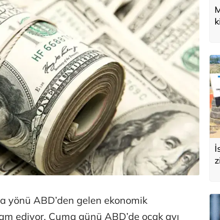
M
k
U
d
İ
z
e
s
nda yönü ABD’den gelen ekonomik
vam ediyor. Cuma günü ABD’de ocak ayı