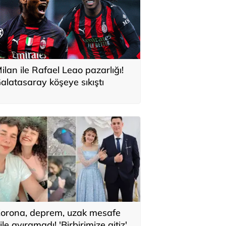
ilan ile Rafael Leao pazarlığı!
alatasaray köşeye sıkıştı
orona, deprem, uzak mesafe
ile ayıramadı! 'Birbirimize aitiz'