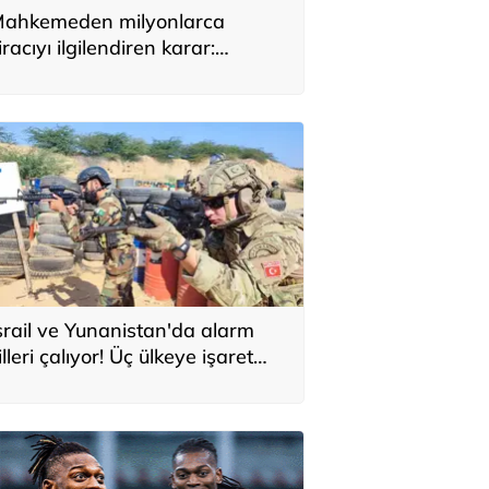
ahkemeden milyonlarca
iracıyı ilgilendiren karar:
YAP’taki tek hareket her şeyi
eğiştirdi
srail ve Yunanistan'da alarm
illeri çalıyor! Üç ülkeye işaret
ttiler: 'Türkiye'den yeni
avunma ekseni, ölümcül ittifak'