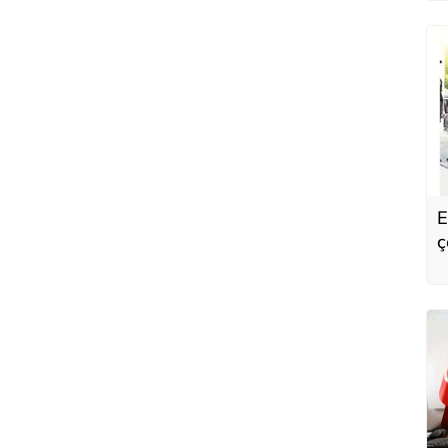
E
ç
K
h