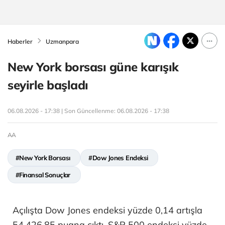
Haberler
Uzmanpara
New York borsası güne karışık
seyirle başladı
06.08.2026 - 17:38 | Son Güncellenme:
06.08.2026 - 17:38
AA
#New York Borsası
#Dow Jones Endeksi
#Finansal Sonuçlar
Açılışta Dow Jones endeksi yüzde 0,14 artışla
54.426,85 puana çıktı. S&P 500 endeksi yüzde