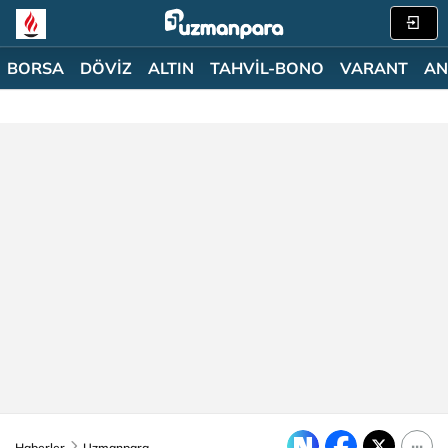
BORSA
DÖVİZ
ALTIN
TAHVİL-BONO
VARANT
AN
Haberler
Uzmanpara