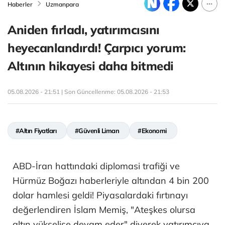
Haberler
Uzmanpara
Aniden fırladı, yatırımcısını
heyecanlandırdı! Çarpıcı yorum:
Altının hikayesi daha bitmedi
05.08.2026 - 21:51 | Son Güncellenme:
05.08.2026 - 21:53
#Altın Fiyatları
#Güvenli Liman
#Ekonomi
ABD-İran hattındaki diplomasi trafiği ve
Hürmüz Boğazı haberleriyle altından 4 bin 200
dolar hamlesi geldi! Piyasalardaki fırtınayı
değerlendiren İslam Memiş, "Ateşkes olursa
altın yükselişe devam eder" diyerek yatırımcıya