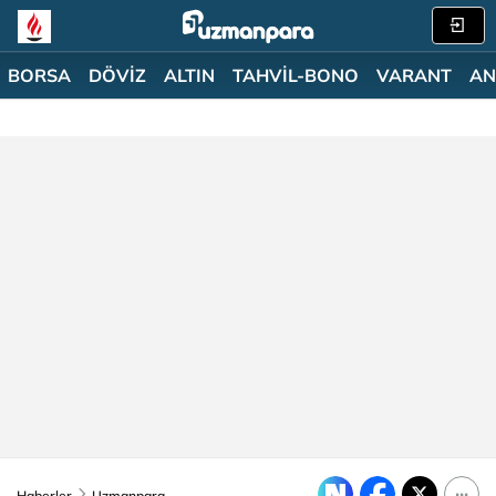
BORSA
DÖVİZ
ALTIN
TAHVİL-BONO
VARANT
AN
Haberler
Uzmanpara