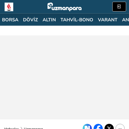
BORSA
DÖVİZ
ALTIN
TAHVİL-BONO
VARANT
AN
Haberler
Uzmanpara