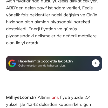
Altın fiyatlarında güçlü yükseliş dikkat çekiyor.
ABD’den gelen zayıf istihdam verileri, Fed’e
yönelik faiz beklentilerindeki değişim ve Çin’in
hızlanan altın alımları piyasadaki hareketi
destekledi. Enerji fiyatları ve gümüş
piyasasındaki gelişmeler de değerli metallere
olan ilgiyi artırdı.
Haberlerimizi Google'da Takip Edin
Gelişmelerden anında haberdar olun.
Milliyet.com.tr/
Altının
ons
fiyatı yüzde 2,4
yükselişle 4.342 dolardan kapanırken, gün