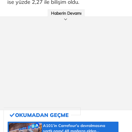
ise yüzde 2,27 ile bilişim oldu.
Haberin Devamı
A101’in Carrefour’u devralmasına
şartlı onay! 48 mağaza elden