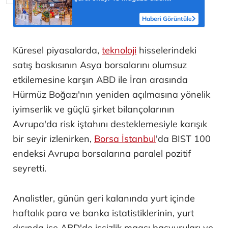
çıkarılacak
Haberi Görüntüle
Küresel piyasalarda,
teknoloji
hisselerindeki
satış baskısının Asya borsalarını olumsuz
etkilemesine karşın ABD ile İran arasında
Hürmüz Boğazı'nın yeniden açılmasına yönelik
iyimserlik ve güçlü şirket bilançolarının
Avrupa'da risk iştahını desteklemesiyle karışık
bir seyir izlenirken,
Borsa İstanbul
'da BIST 100
endeksi Avrupa borsalarına paralel pozitif
seyretti.
Analistler, günün geri kalanında yurt içinde
haftalık para ve banka istatistiklerinin, yurt
dışında ise ABD'de işsizlik maaşı başvuruları ve