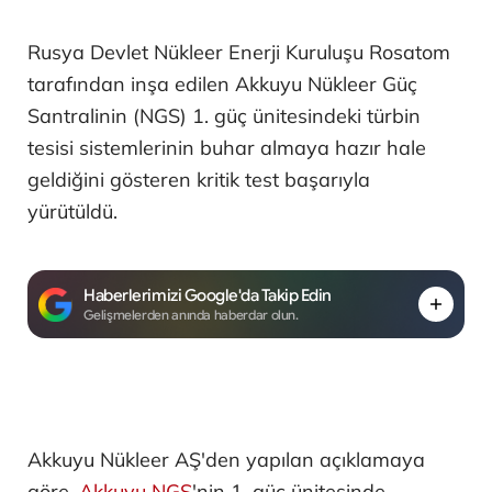
Rusya Devlet Nükleer Enerji Kuruluşu Rosatom
tarafından inşa edilen Akkuyu Nükleer Güç
Santralinin (NGS) 1. güç ünitesindeki türbin
tesisi sistemlerinin buhar almaya hazır hale
geldiğini gösteren kritik test başarıyla
yürütüldü.
Haberlerimizi Google'da Takip Edin
Gelişmelerden anında haberdar olun.
Akkuyu Nükleer AŞ'den yapılan açıklamaya
göre,
Akkuyu NGS
'nin 1. güç ünitesinde