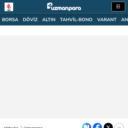
BORSA
DÖVİZ
ALTIN
TAHVİL-BONO
VARANT
AN
Haberler
Uzmanpara