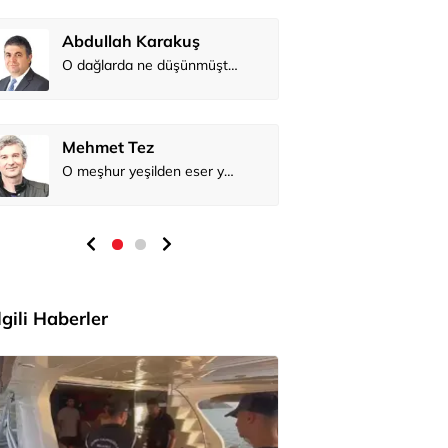
Abdullah 
Mehmet Te
İlgili Haberler