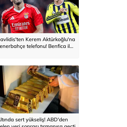
avlidis'ten Kerem Aktürkoğlu'na
enerbahçe telefonu! Benfica ile
onservis pazarlığı
ltında sert yükseliş! ABD'den
elen veri sonrası tırmanışa geçti