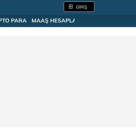
GİRİŞ
PTO PARA
MAAŞ HESAPLAMA
SÖZLÜK