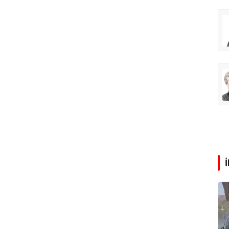
Abdullah Karakuş
O dağlarda ne düşünmüştüm?
Mehmet Tez
O meşhur yeşilden eser yok şimdi...