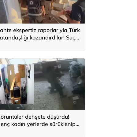
ahte ekspertiz raporlarıyla Türk
atandaşlığı kazandırdılar! Suç
rgütüne operasyon: 32
utuklama
örüntüler dehşete düşürdü!
enç kadın yerlerde sürüklenip
arbedildiği görüntüleri yayınladı