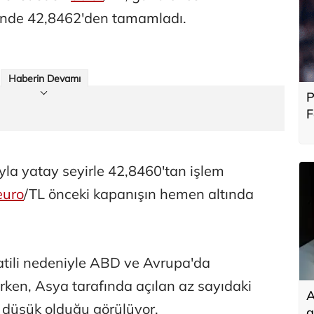
ünde 42,8462'den tamamladı.
Haberin Devamı
P
F
b
ıyla yatay seyirle 42,8460'tan işlem
euro
/TL önceki kapanışın hemen altında
atili nedeniyle ABD ve Avrupa'da
rken, Asya tarafında açılan az sayıdaki
A
a düşük olduğu görülüyor.
g