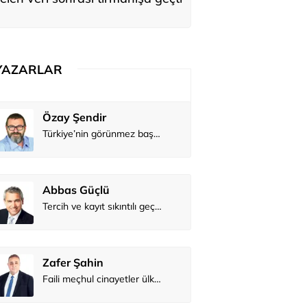
YAZARLAR
Atilay Kandemir
Özay Şendi
Mağaza açılışı
Abbas Güç
Zafer Şahi