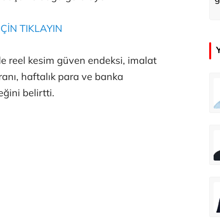
ÇİN TIKLAYIN
de reel kesim güven endeksi, imalat
ranı, haftalık para ve banka
emir
Özay Şendir
ğini belirtti.
Türkiye’nin görünmez başarısı…
Abbas Güçlü
Tercih ve kayıt sıkıntılı geçiyor
Zafer Şahin
Faili meçhul cinayetler ülkesine veda