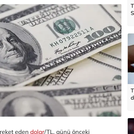
T
S
ö
t
T
d
areket eden
dolar
/TL, günü önceki