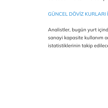
GÜNCEL DÖVİZ KURLARI İ
Analistler, bugün yurt için
sanayi kapasite kullanım o
Atilay Kand
istatistiklerinin takip edilece
Mağaza açılışı