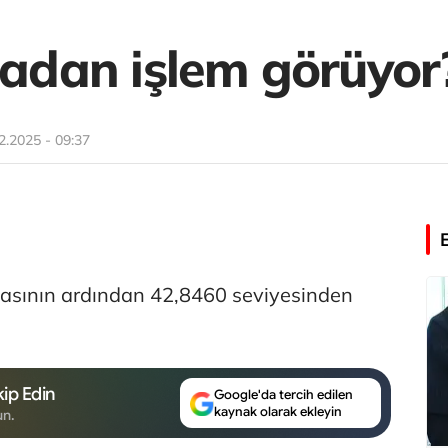
radan işlem görüyor
2.2025 - 09:37
asının ardından 42,8460 seviyesinden
ip Edin
Google'da tercih edilen
kaynak olarak ekleyin
un.