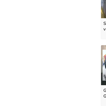
S
v
ö
t
G
G
d