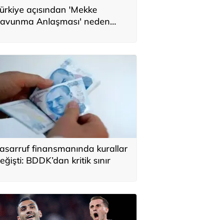
ürkiye açısından 'Mekke
avunma Anlaşması' neden
nemli? Üç ülkenin birbirini
amamlayan tarafı
asarruf finansmanında kurallar
eğişti: BDDK’dan kritik sınır