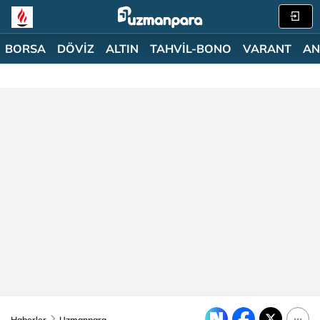
BORSA
DÖVİZ
ALTIN
TAHVİL-BONO
VARANT
AN
Haberler
Uzmanpara