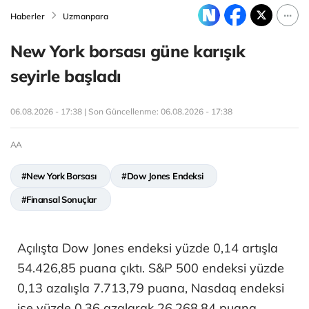
Haberler
Uzmanpara
New York borsası güne karışık
seyirle başladı
06.08.2026 - 17:38 | Son Güncellenme:
06.08.2026 - 17:38
AA
#New York Borsası
#Dow Jones Endeksi
#Finansal Sonuçlar
Açılışta Dow Jones endeksi yüzde 0,14 artışla
54.426,85 puana çıktı. S&P 500 endeksi yüzde
0,13 azalışla 7.713,79 puana, Nasdaq endeksi
ise yüzde 0,36 azalarak 26.268,84 puana