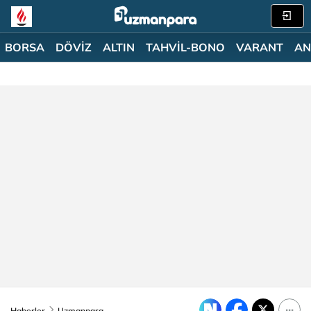
BORSA
DÖVİZ
ALTIN
TAHVİL-BONO
VARANT
AN
Haberler
Uzmanpara