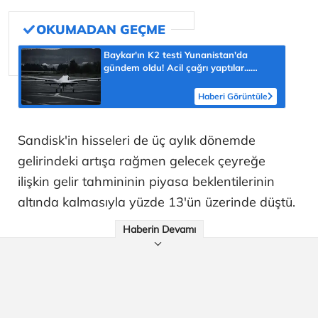
Baykar'ın K2 testi Yunanistan'da
gündem oldu! Acil çağrı yaptılar...
'Topraklarımızdaki hedeflere ulaşabilir'
Haberi Görüntüle
Sandisk'in hisseleri de üç aylık dönemde
gelirindeki artışa rağmen gelecek çeyreğe
ilişkin gelir tahmininin piyasa beklentilerinin
altında kalmasıyla yüzde 13'ün üzerinde düştü.
Haberin Devamı