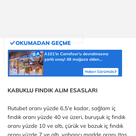
A101’in Carrefour’u devralmasına
şartlı onay! 48 mağaza elden
çıkarılacak
Haberi Görüntüle
KABUKLU FINDIK ALIM ESASLARI
Rutubet oranı yüzde 6,5'e kadar, sağlam iç
fındık oranı yüzde 40 ve üzeri, buruşuk iç fındık
oranı yüzde 10 ve altı, çürük ve bozuk iç fındık
oranı yüzde 7 ve altı, yabancı madde oranı (taş,