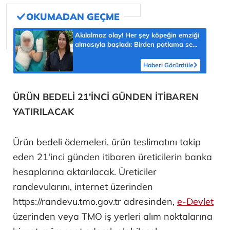
Akılalmaz olay! Her şey köpeğin emziği
almasıyla başladı: Birden patlama sesi
sonra çığlığını duyduk
Haberi Görüntüle
ÜRÜN BEDELİ 21'İNCİ GÜNDEN İTİBAREN
YATIRILACAK
Ürün bedeli ödemeleri, ürün teslimatını takip
eden 21'inci günden itibaren üreticilerin banka
hesaplarına aktarılacak. Üreticiler
randevularını, internet üzerinden
https://randevu.tmo.gov.tr adresinden,
e-Devlet
üzerinden veya TMO iş yerleri alım noktalarına