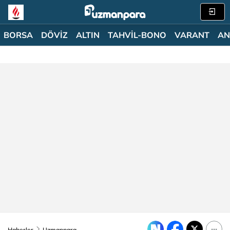
BORSA
DÖVİZ
ALTIN
TAHVİL-BONO
VARANT
AN
Haberler
Uzmanpara