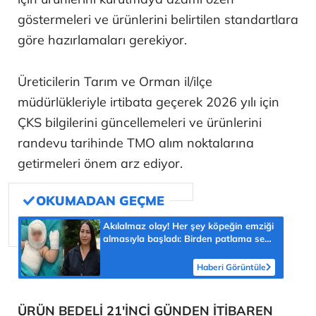
göstermeleri ve ürünlerini belirtilen standartlara
göre hazırlamaları gerekiyor.
Üreticilerin Tarım ve Orman il/ilçe
müdürlükleriyle irtibata geçerek 2026 yılı için
ÇKS bilgilerini güncellemeleri ve ürünlerini
randevu tarihinde TMO alım noktalarına
getirmeleri önem arz ediyor.
Akılalmaz olay! Her şey köpeğin emziği
almasıyla başladı: Birden patlama sesi
sonra çığlığını duyduk
Haberi Görüntüle
ÜRÜN BEDELİ 21'İNCİ GÜNDEN İTİBAREN