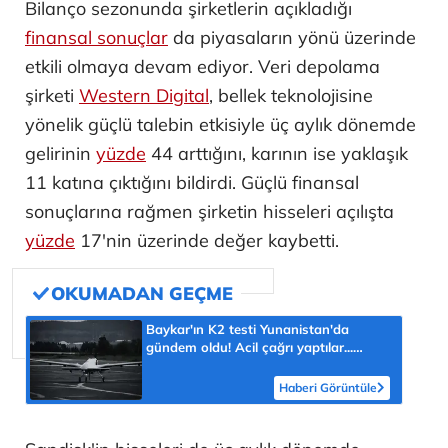
Bilanço sezonunda şirketlerin açıkladığı
finansal sonuçlar
da piyasaların yönü üzerinde
etkili olmaya devam ediyor. Veri depolama
şirketi
Western Digital
, bellek teknolojisine
yönelik güçlü talebin etkisiyle üç aylık dönemde
gelirinin
yüzde
44 arttığını, karının ise yaklaşık
11 katına çıktığını bildirdi. Güçlü finansal
sonuçlarına rağmen şirketin hisseleri açılışta
yüzde
17'nin üzerinde değer kaybetti.
Baykar'ın K2 testi Yunanistan'da
gündem oldu! Acil çağrı yaptılar...
'Topraklarımızdaki hedeflere ulaşabilir'
Haberi Görüntüle