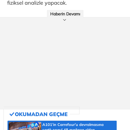
fiziksel analizle yapacak.
Haberin Devamı
A101’in Carrefour’u devralmasına
şartlı onay! 48 mağaza elden