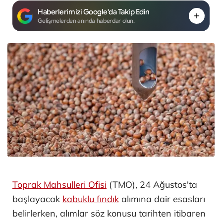
Haberlerimizi Google'da Takip Edin
Gelişmelerden anında haberdar olun.
Toprak Mahsulleri Ofisi
(TMO), 24 Ağustos'ta
başlayacak
kabuklu fındık
alımına dair esasları
belirlerken, alımlar söz konusu tarihten itibaren