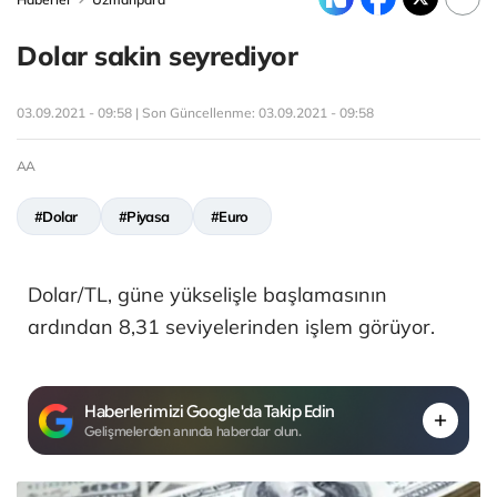
Dolar sakin seyrediyor
03.09.2021 - 09:58 | Son Güncellenme:
03.09.2021 - 09:58
AA
#Dolar
#Piyasa
#Euro
Dolar/TL, güne yükselişle başlamasının
ardından 8,31 seviyelerinden işlem görüyor.
Haberlerimizi Google'da Takip Edin
Gelişmelerden anında haberdar olun.