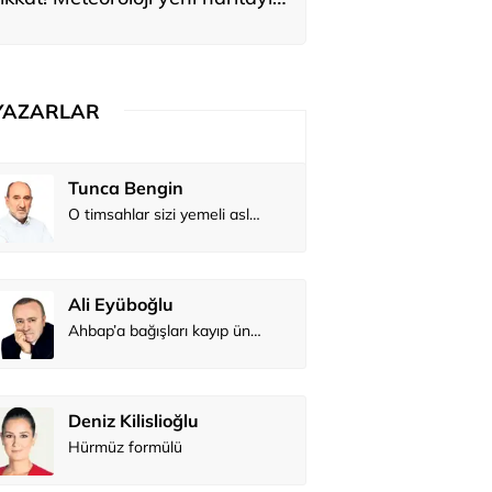
yardı
YAZARLAR
Tunca Bengin
O timsahlar sizi yemeli aslında!...
Ali Eyüboğlu
Ahbap’a bağışları kayıp ünlüler var
Deniz Kilislioğlu
Hürmüz formülü