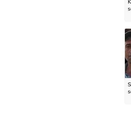
K
s
Y
T
S
s