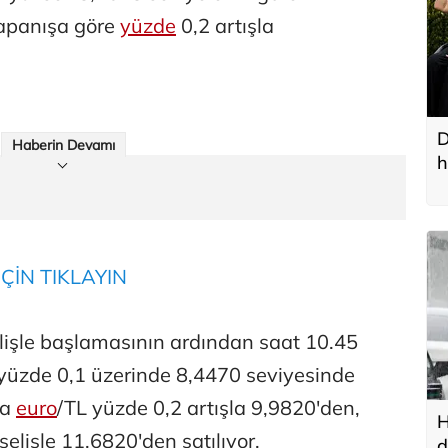
kapanışa göre
yüzde
0,2 artışla
D
Haberin Devamı
h
ÇİN TIKLAYIN
lişle başlamasının ardından saat 10.45
n yüzde 0,1 üzerinde 8,4470 seviyesinde
da
euro
/TL yüzde 0,2 artışla 9,9820'den,
H
selişle 11,6820'den satılıyor.
d