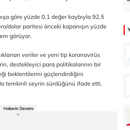
u
ışa göre yüzde 0,1 değer kaybıyla 92,5
ro/dolar paritesi önceki kapanışın yüzde
lem görüyor.
in
Tunca Bengin
klanan veriler ve yeni tip koronavirüs
O timsahlar sizi yemeli aslında!...
O timsahlar sizi yemeli aslında!...
in, destekleyici para politikalarının bir
beklentilerini güçlendirdiğini
u
Ali Eyüboğlu
 temkinli seyrin sürdüğünü ifade etti.
Ahbap’a bağışları kayıp ünlüler var
Ahbap’a bağışları kayıp ünlüler var
Haberin Devamı
oğlu
Deniz Kilislioğlu
lü
Hürmüz formülü