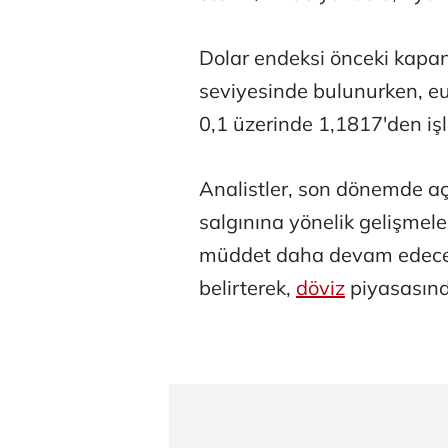
Dolar endeksi önceki kapan
seviyesinde bulunurken, eu
0,1 üzerinde 1,1817'den iş
Tunca Beng
Analistler, son dönemde açı
salgınına yönelik gelişmeler
müddet daha devam edeceği 
Ali Eyüboğl
belirterek,
döviz
piyasasında
Deniz Kilisli
Hürmüz formü