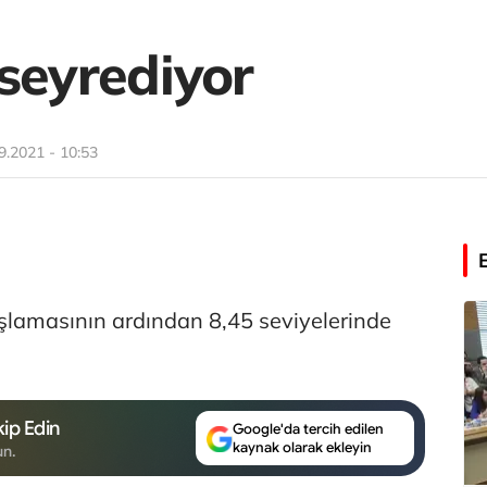
seyrediyor
9.2021 - 10:53
aşlamasının ardından 8,45 seviyelerinde
ip Edin
Google'da tercih edilen
kaynak olarak ekleyin
un.