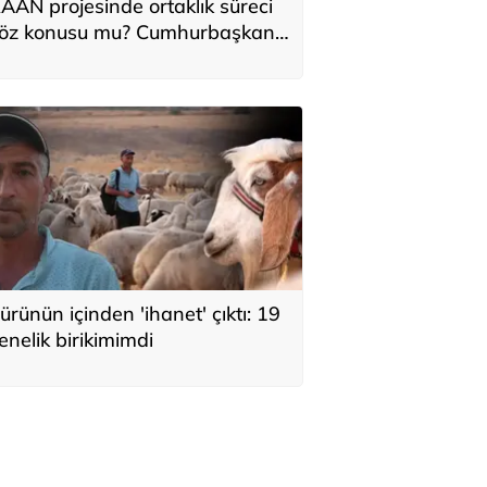
AAN projesinde ortaklık süreci
öz konusu mu? Cumhurbaşkanı
ardımcısı Cevdet Yılmaz CNN
ürk'te yanıtladı
ürünün içinden 'ihanet' çıktı: 19
enelik birikimimdi