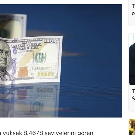
T
o
T
S
ö
t
 yüksek 8,4678 seviyelerini gören