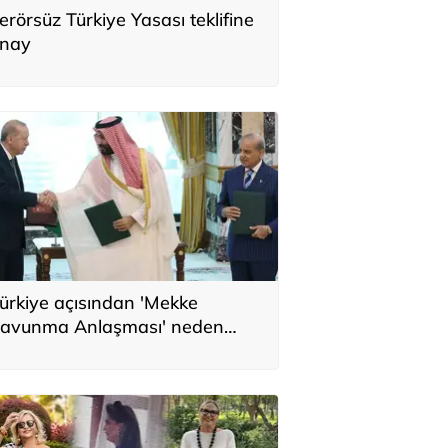
erörsüz Türkiye Yasası teklifine
nay
ürkiye açısından 'Mekke
avunma Anlaşması' neden
nemli? Üç ülkenin birbirini
amamlayan tarafı