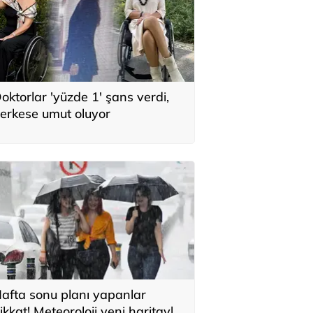
oktorlar 'yüzde 1' şans verdi,
erkese umut oluyor
afta sonu planı yapanlar
ikkat! Meteoroloji yeni haritayla