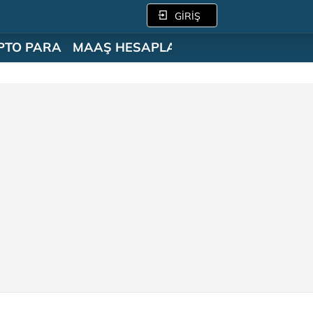
GİRİŞ
PTO PARA
MAAŞ HESAPLAMA
SÖZLÜK