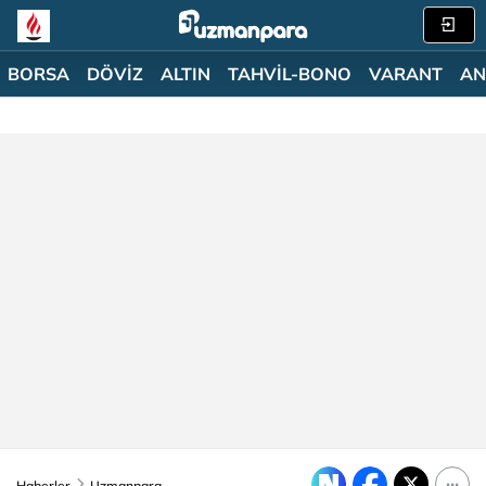
BORSA
DÖVİZ
ALTIN
TAHVİL-BONO
VARANT
AN
Haberler
Uzmanpara