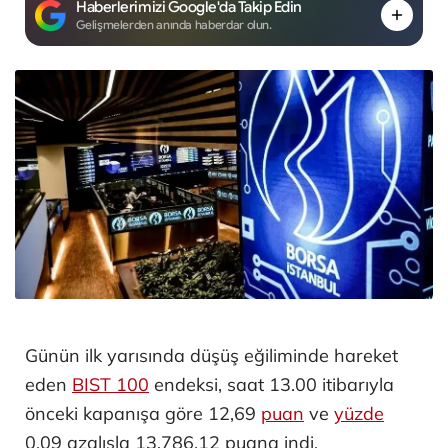
Haberlerimizi Google'da Takip Edin
Gelişmelerden anında haberdar olun.
Günün ilk yarısında düşüş eğiliminde hareket
eden
BIST 100
endeksi, saat 13.00 itibarıyla
önceki kapanışa göre 12,69
puan
ve
yüzde
0,09 azalışla 13.786,12 puana indi.