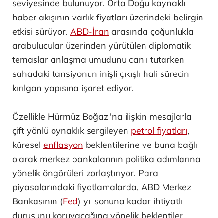
seviyesinde bulunuyor. Orta Doğu kaynaklı
haber akışının varlık fiyatları üzerindeki belirgin
etkisi sürüyor.
ABD-İran
arasında çoğunlukla
arabulucular üzerinden yürütülen diplomatik
temaslar anlaşma umudunu canlı tutarken
sahadaki tansiyonun inişli çıkışlı hali sürecin
kırılgan yapısına işaret ediyor.
Özellikle Hürmüz Boğazı'na ilişkin mesajlarla
çift yönlü oynaklık sergileyen
petrol fiyatları
,
küresel
enflasyon
beklentilerine ve buna bağlı
olarak merkez bankalarının politika adımlarına
yönelik öngörüleri zorlaştırıyor. Para
piyasalarındaki fiyatlamalarda, ABD Merkez
Bankasının (
Fed
) yıl sonuna kadar ihtiyatlı
duruşunu koruyacağına yönelik beklentiler