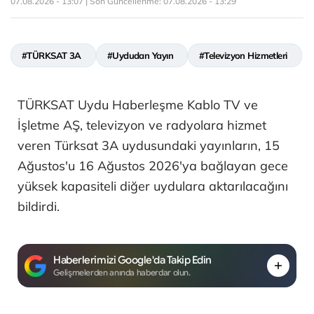
07.08.2026 - 13:07 | Son Güncellenme:
07.08.2026 - 13:29
#TÜRKSAT 3A
#Uydudan Yayın
#Televizyon Hizmetleri
TÜRKSAT Uydu Haberleşme Kablo TV ve
İşletme AŞ, televizyon ve radyolara hizmet
veren Türksat 3A uydusundaki yayınların, 15
Ağustos'u 16 Ağustos 2026'ya bağlayan gece
yüksek kapasiteli diğer uydulara aktarılacağını
bildirdi.
Haberlerimizi Google'da Takip Edin
Gelişmelerden anında haberdar olun.