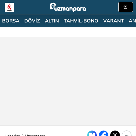
BORSA
DÖVİZ
ALTIN
TAHVİL-BONO
VARANT
AN
Haberler
Uzmanpara