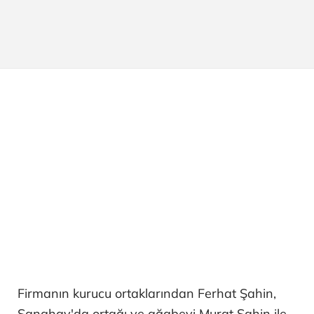
Firmanın kurucu ortaklarından Ferhat Şahin,
Şanghay'da ortağı ve ağabeyi Murat Şahin ile