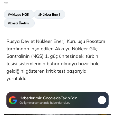
AA
#Akkuyu NGS
#Nükleer Enerji
#Enerji Üretimi
Rusya Devlet Nükleer Enerji Kuruluşu Rosatom
tarafından inşa edilen Akkuyu Nükleer Güç
Santralinin (NGS) 1. güç ünitesindeki türbin
tesisi sistemlerinin buhar almaya hazır hale
geldiğini gösteren kritik test başarıyla
yürütüldü.
Haberlerimizi Google'da Takip Edin
Gelişmelerden anında haberdar olun.