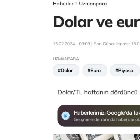
Haberler
Uzmanpara
Dolar ve eu
15.02.2024 - 09:09 | Son Güncellenme:
15.0
UZMANPARA
#Dolar
#Euro
#Piyasa
Dolar/TL haftanın dördüncü 
Haberlerimizi Google'da Tak
Gelişmelerden anında haberdar ol