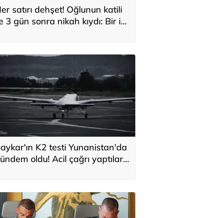
er satırı dehşet! Oğlunun katili
le 3 gün sonra nikah kıydı: Bir iki
ane vurdum, bayıldı
aykar'ın K2 testi Yunanistan'da
ündem oldu! Acil çağrı yaptılar...
Topraklarımızdaki hedeflere
laşabilir'