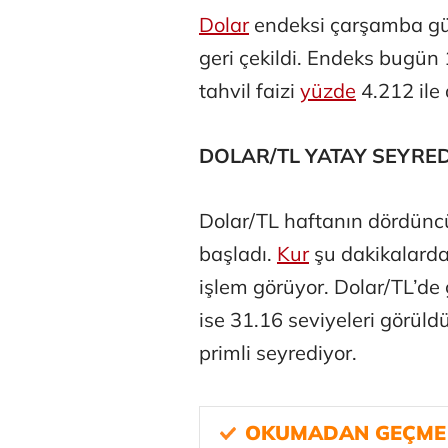
Dolar
endeksi çarşamba gü
geri çekildi. Endeks bugün 
tahvil faizi
yüzde
4.212 ile 
DOLAR/TL YATAY SEYRE
Dolar/TL haftanın dördünc
başladı.
Kur
şu dakikalarda
işlem görüyor. Dolar/TL’de
ise 31.16 seviyeleri görüld
primli seyrediyor.