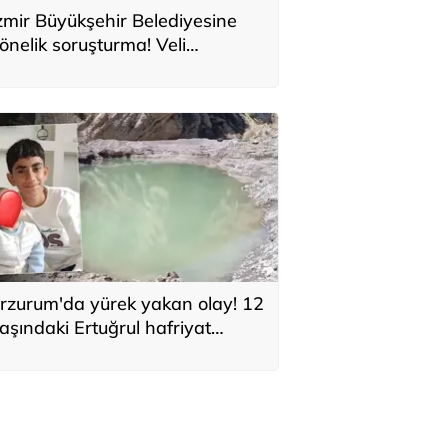
zmir Büyükşehir Belediyesine
önelik soruşturma! Veli
ğbaba'nın ağabeyi tutuklandı
rzurum'da yürek yakan olay! 12
aşındaki Ertuğrul hafriyat
lınan gölette boğuldu