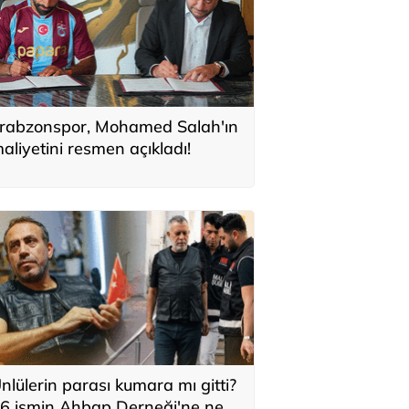
rabzonspor, Mohamed Salah'ın
aliyetini resmen açıkladı!
nlülerin parası kumara mı gitti?
6 ismin Ahbap Derneği'ne ne