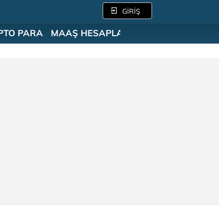
GİRİŞ
PTO PARA
MAAŞ HESAPLAMA
SÖZLÜK