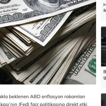
H
i
t
B
g
'
u
akla beklenen ABD enflasyon rakamları
sı’nın (Fed) faiz politikasına direkt etki