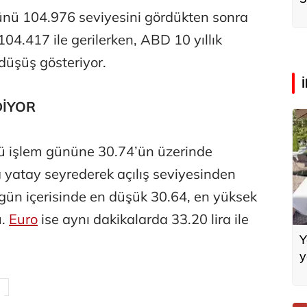
k
nü 104.976 seviyesini gördükten sonra
104.417 ile gerilerken, ABD 10 yıllık
düşüş gösteriyor.
DİYOR
ü işlem gününe 30.74’ün üzerinde
 yatay seyrederek açılış seviyesinden
 gün içerisinde en düşük 30.64, en yüksek
ü.
Euro
ise aynı dakikalarda 33.20 lira ile
Y
y