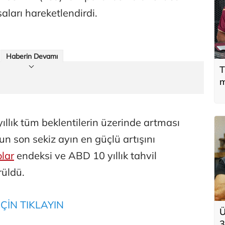
saları hareketlendirdi.
Haberin Devamı
T
m
llık tüm beklentilerin üzerinde artması
un son sekiz ayın en güçlü artışını
lar
endeksi ve ABD 10 yıllık tahvil
örüldü.
ÇİN TIKLAYIN
Ü
3