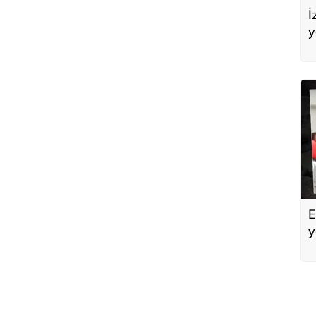
İ
y
A
E
y
a