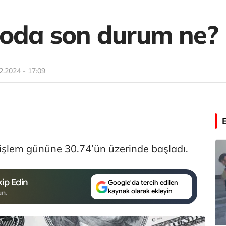
roda son durum ne?
2.2024 - 17:09
işlem gününe 30.74’ün üzerinde başladı.
ip Edin
Google'da tercih edilen
kaynak olarak ekleyin
un.