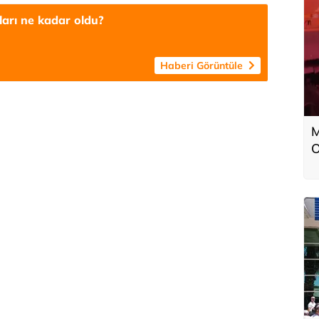
tları ne kadar oldu?
Haberi Görüntüle
M
O
a