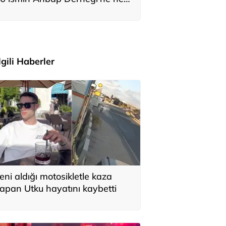
adar bağış yaptığı ortaya çıktı
İlgili Haberler
eni aldığı motosikletle kaza
apan Utku hayatını kaybetti