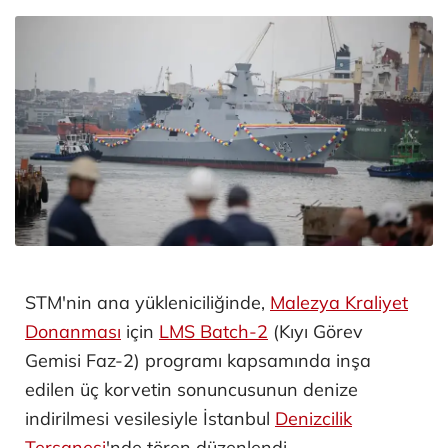
STM'nin ana yükleniciliğinde,
Malezya Kraliyet
Donanması
için
LMS Batch-2
(Kıyı Görev
Gemisi Faz-2) programı kapsamında inşa
edilen üç korvetin sonuncusunun denize
indirilmesi vesilesiyle İstanbul
Denizcilik
Tersanesi
'nde tören düzenlendi.