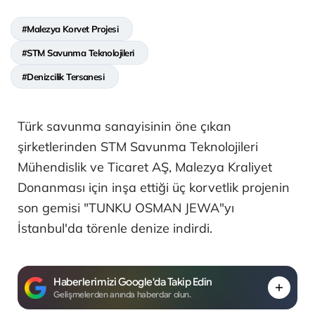
#Malezya Korvet Projesi
#STM Savunma Teknolojileri
#Denizcilik Tersanesi
Türk savunma sanayisinin öne çıkan
şirketlerinden STM Savunma Teknolojileri
Mühendislik ve Ticaret AŞ, Malezya Kraliyet
Donanması için inşa ettiği üç korvetlik projenin
son gemisi "TUNKU OSMAN JEWA"yı
İstanbul'da törenle denize indirdi.
Haberlerimizi Google'da Takip Edin
Gelişmelerden anında haberdar olun.