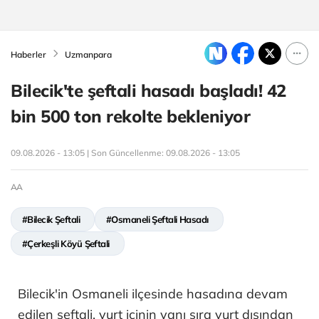
Haberler
Uzmanpara
Bilecik'te şeftali hasadı başladı! 42
bin 500 ton rekolte bekleniyor
09.08.2026 - 13:05 | Son Güncellenme:
09.08.2026 - 13:05
AA
#Bilecik Şeftali
#Osmaneli Şeftali Hasadı
#Çerkeşli Köyü Şeftali
Bilecik'in Osmaneli ilçesinde hasadına devam
edilen şeftali, yurt içinin yanı sıra yurt dışından