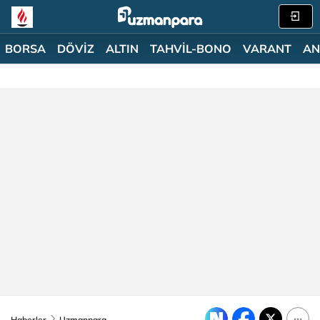
BORSA
DÖVİZ
ALTIN
TAHVİL-BONO
VARANT
AN
Haberler
Uzmanpara