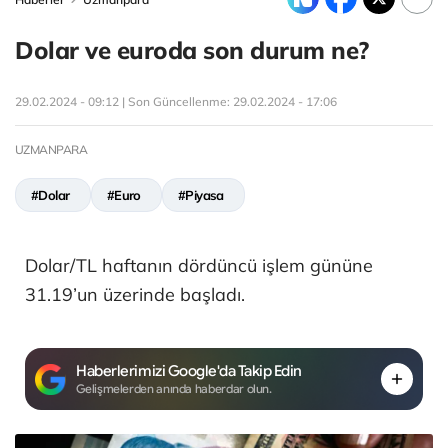
Dolar ve euroda son durum ne?
29.02.2024 - 09:12 | Son Güncellenme:
29.02.2024 - 17:06
UZMANPARA
#Dolar
#Euro
#Piyasa
Dolar/TL haftanın dördüncü işlem gününe
31.19’un üzerinde başladı.
Haberlerimizi Google'da Takip Edin
Gelişmelerden anında haberdar olun.