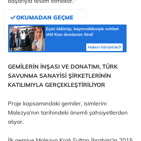
başarıyla teslim etmektir."
Eşini öldürüp, kayınvalidesiyle sohbet
etti! Kan donduran itiraf
Haberi Görüntüle
GEMİLERİN İNŞASI VE DONATIMI, TÜRK
SAVUNMA SANAYİSİ ŞİRKETLERİNİN
KATILIMIYLA GERÇEKLEŞTİRİLİYOR
Proje kapsamındaki gemiler, isimlerini
Malezya'nın tarihindeki önemli şahsiyetlerden
alıyor.
İlk gemiye Malezya Kralı Sultan İbrahim'in 2015