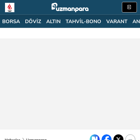
BORSA
DÖVİZ
ALTIN
TAHVİL-BONO
VARANT
AN
Haberler
Uzmanpara