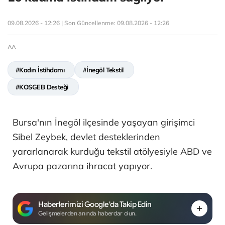
09.08.2026 - 12:26 | Son Güncellenme:
09.08.2026 - 12:26
AA
#Kadın İstihdamı
#İnegöl Tekstil
#KOSGEB Desteği
Bursa'nın İnegöl ilçesinde yaşayan girişimci
Sibel Zeybek, devlet desteklerinden
yararlanarak kurduğu tekstil atölyesiyle ABD ve
Avrupa pazarına ihracat yapıyor.
Haberlerimizi Google'da Takip Edin
Gelişmelerden anında haberdar olun.