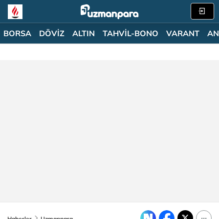
BORSA
DÖVİZ
ALTIN
TAHVİL-BONO
VARANT
AN
Haberler
Uzmanpara