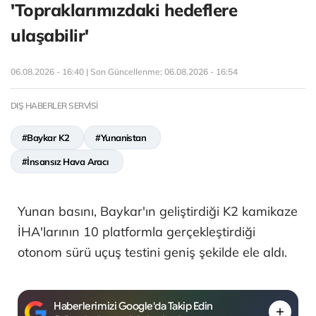
'Topraklarımızdaki hedeflere
ulaşabilir'
06.08.2026 - 16:40 | Son Güncellenme:
06.08.2026 - 16:54
DIŞ HABERLER SERVİSİ
#Baykar K2
#Yunanistan
#İnsansız Hava Aracı
Yunan basını, Baykar'ın geliştirdiği K2 kamikaze
İHA'larının 10 platformla gerçekleştirdiği
otonom sürü uçuş testini geniş şekilde ele aldı.
Haberlerimizi Google'da Takip Edin