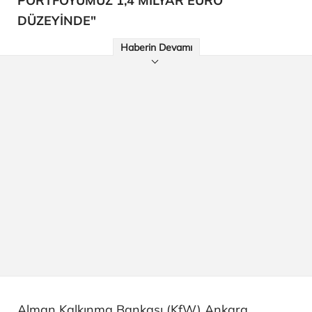
PORTFÖYÜMÜZ 1,4 MİLYAR EURO
DÜZEYİNDE"
Haberin Devamı
Alman Kalkınma Bankası (KfW) Ankara