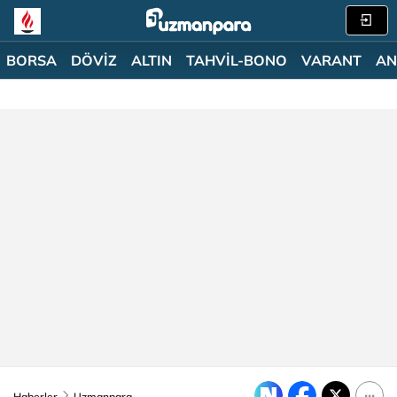
BORSA
DÖVİZ
ALTIN
TAHVİL-BONO
VARANT
AN
Haberler
Uzmanpara