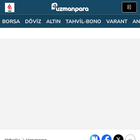
BORSA
DÖVİZ
ALTIN
TAHVİL-BONO
VARANT
AN
Haberler
Uzmanpara