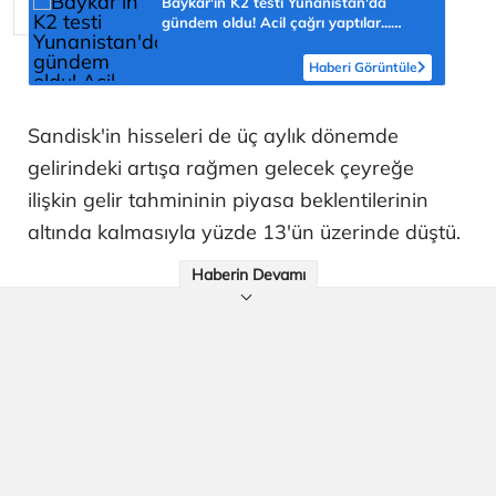
Baykar'ın K2 testi Yunanistan'da
gündem oldu! Acil çağrı yaptılar...
'Topraklarımızdaki hedeflere ulaşabilir'
Haberi Görüntüle
Sandisk'in hisseleri de üç aylık dönemde
gelirindeki artışa rağmen gelecek çeyreğe
ilişkin gelir tahmininin piyasa beklentilerinin
altında kalmasıyla yüzde 13'ün üzerinde düştü.
Haberin Devamı