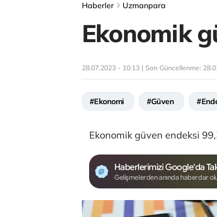
Haberler
Uzmanpara
Ekonomik gü
28.07.2023 - 10:13 | Son Güncellenme:
28.0
#Ekonomi
#Güven
#End
Ekonomik güven endeksi 99,
Haberlerimizi Google'da Tak
Gelişmelerden anında haberdar ol