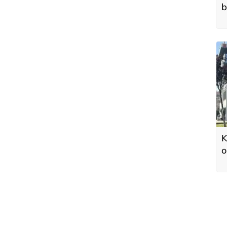
b
K
o