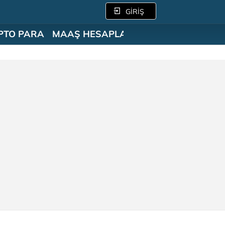
GİRİŞ
PTO PARA
MAAŞ HESAPLAMA
SÖZLÜK