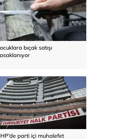
ocuklara bıçak satışı
asaklanıyor
HP’de parti içi muhalefet