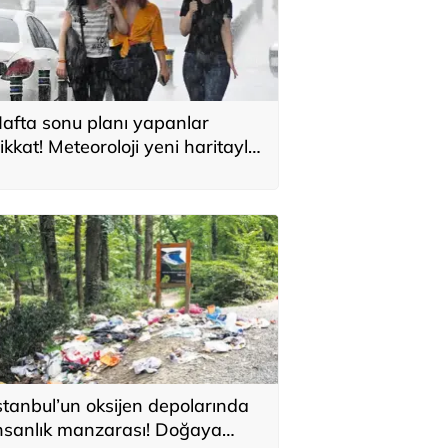
afta sonu planı yapanlar
ikkat! Meteoroloji yeni haritayla
yardı
stanbul’un oksijen depolarında
nsanlık manzarası! Doğaya