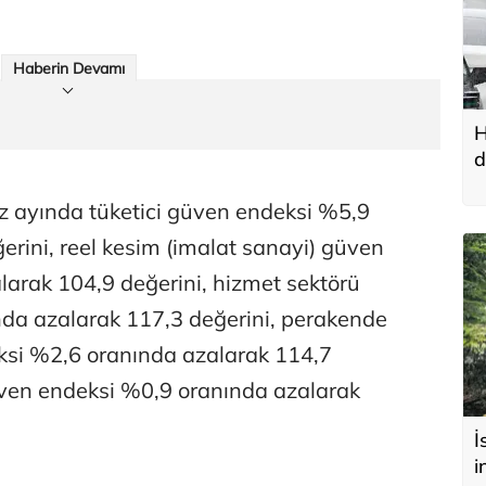
Haberin Devamı
H
d
u
z ayında tüketici güven endeksi %5,9
erini, reel kesim (imalat sanayi) güven
arak 104,9 değerini, hizmet sektörü
da azalarak 117,3 değerini, perakende
ksi %2,6 oranında azalarak 114,7
üven endeksi %0,9 oranında azalarak
İ
i