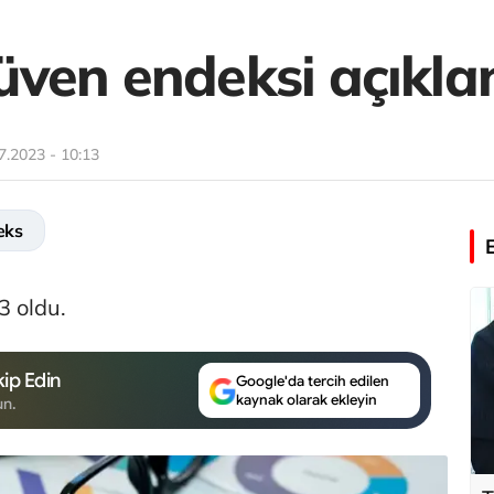
ven endeksi açıkla
7.2023 - 10:13
eks
3 oldu.
ip Edin
Google'da tercih edilen
kaynak olarak ekleyin
un.