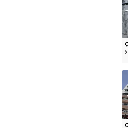
Ç
y
C