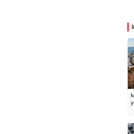
M
y
m
y