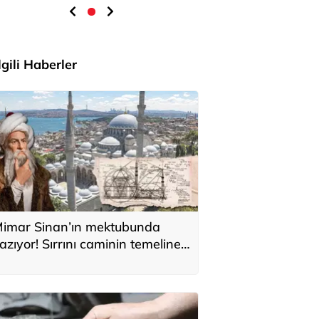
İlgili Haberler
imar Sinan’ın mektubunda
azıyor! Sırrını caminin temeline
i sakladı: 'Kıyamete kadar
ıkılmaz'