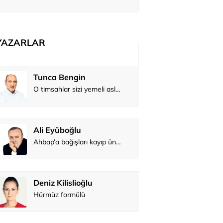
ırakılan utanç
YAZARLAR
Tunca Bengin
O timsahlar sizi yemeli aslında!...
Ali Eyüboğlu
Ahbap’a bağışları kayıp ünlüler var
Deniz Kilislioğlu
Hürmüz formülü