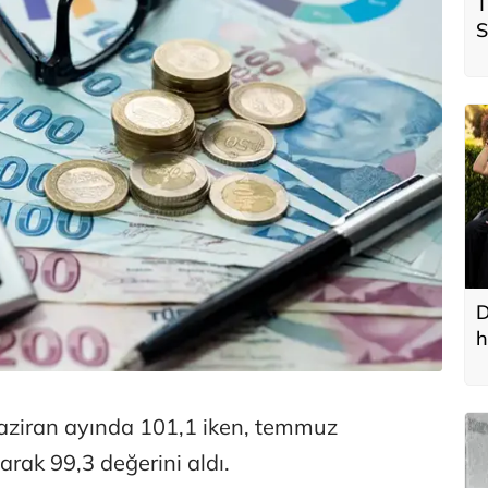
T
S
ö
t
D
h
aziran ayında 101,1 iken, temmuz
rak 99,3 değerini aldı.