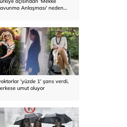
ürkiye açısından 'Mekke
avunma Anlaşması' neden
nemli? Üç ülkenin birbirini
amamlayan tarafı
oktorlar 'yüzde 1' şans verdi,
erkese umut oluyor