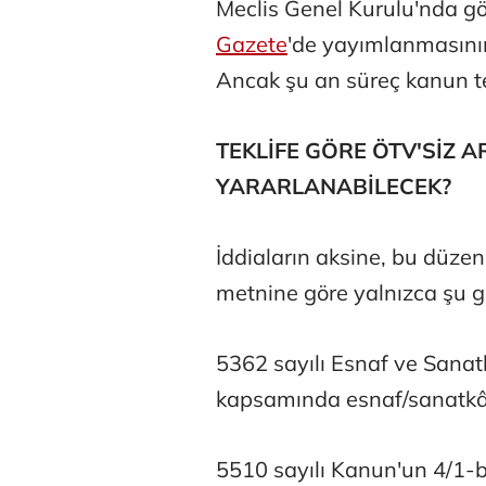
Meclis Genel Kurulu'nda g
Gazete
'de yayımlanmasının
Ancak şu an süreç kanun t
TEKLİFE GÖRE ÖTV'SİZ A
YARARLANABİLECEK?
İddiaların aksine, bu düzen
metnine göre yalnızca şu g
5362 sayılı Esnaf ve Sanat
kapsamında esnaf/sanatkâr
5510 sayılı Kanun'un 4/1-