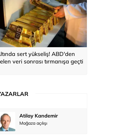
ltında sert yükseliş! ABD'den
elen veri sonrası tırmanışa geçti
YAZARLAR
Atilay Kandemir
Özay Şendi
Mağaza açılışı