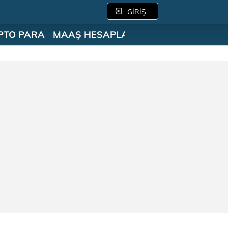
GİRİŞ
PTO PARA
MAAŞ HESAPLAMA
SÖZLÜK