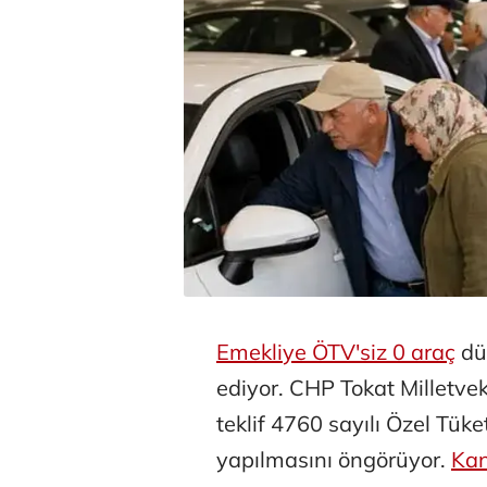
Emekliye ÖTV'siz 0 araç
dü
ediyor. CHP Tokat Milletve
teklif 4760 sayılı Özel Tük
yapılmasını öngörüyor.
Kan