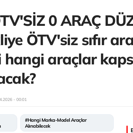
TV'SİZ 0 ARAÇ DÜ
iye ÖTV'siz sıfır ar
 hangi araçlar kap
lacak?
4.2026 - 00:01
#Hangi Marka-Model Araçlar
m
Alınabilecek