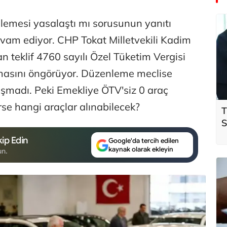
lemesi yasalaştı mı sorusunun yanıtı
am ediyor. CHP Tokat Milletvekili Kadim
 teklif 4760 sayılı Özel Tüketim Vergisi
masını öngörüyor. Düzenleme meclise
madı. Peki Emekliye ÖTV'siz 0 araç
se hangi araçlar alınabilecek?
T
S
ö
ip Edin
Google'da tercih edilen
t
kaynak olarak ekleyin
un.