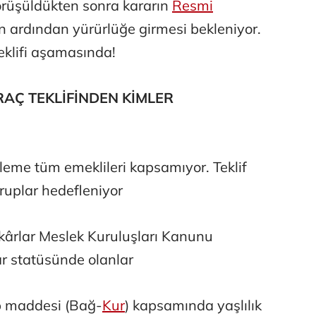
örüşüldükten sonra kararın
Resmi
Abbas Güçlü
 ardından yürürlüğe girmesi bekleniyor.
Tercih ve kayıt sıkıntılı geçiyor
eklifi aşamasında!
Zafer Şahin
RAÇ TEKLİFİNDEN KİMLER
Faili meçhul cinayetler ülkesine veda
leme tüm emeklileri kapsamıyor. Teklif
Abdullah Karakuş
O dağlarda ne düşünmüştüm?
ruplar hedefleniyor
kârlar Meslek Kuruluşları Kanunu
Mehmet Tez
 statüsünde olanlar
O meşhur yeşilden eser yok şimdi...
b maddesi (Bağ-
Kur
) kapsamında yaşlılık