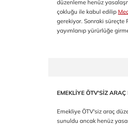
düzenleme henüz yasalaşmad
çokluğu ile kabul edilip
Mec
gerekiyor. Sonraki süreçte
yayımlanıp yürürlüğe girme
EMEKLİYE ÖTV'SİZ ARA
Atilay Kand
Emekliye ÖTV'siz araç düze
Mağaza açılışı
sunuldu ancak henüz yasala