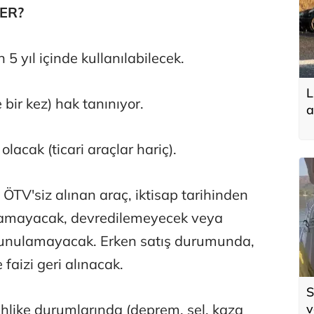
ER?
 5 yıl içinde kullanılabilecek.
L
bir kez) hak tanınıyor.
a
lacak (ticari araçlar hariç).
ÖTV'siz alınan araç, iktisap tarihinden
tılamayacak, devredilemeyecek veya
ulunulamayacak. Erken satış durumunda,
aizi geri alınacak.
S
v
hlike durumlarında (deprem, sel, kaza