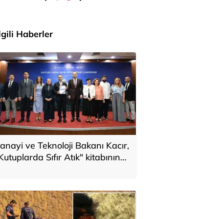
İlgili Haberler
anayi ve Teknoloji Bakanı Kacır,
Kutuplarda Sıfır Atık" kitabının
anıtımında konuştu