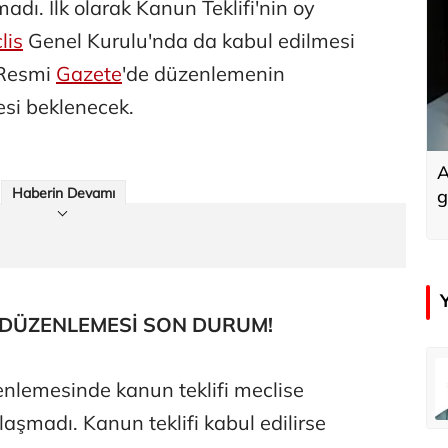
ı. İlk olarak Kanun Teklifi'nin oy
lis
Genel Kurulu'nda da kabul edilmesi
 Resmi
Gazete
'de düzenlemenin
si beklenecek.
A
Haberin Devamı
g
Ç DÜZENLEMESİ SON DURUM!
emir
Özay Şendir
nlemesinde kanun teklifi meclise
Türkiye’nin görünmez başarısı…
şmadı. Kanun teklifi kabul edilirse