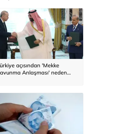
ürkiye açısından 'Mekke
avunma Anlaşması' neden
nemli? Üç ülkenin birbirini
amamlayan tarafı