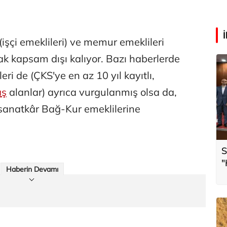
(işçi emeklileri) ve memur emeklileri
ak kapsam dışı kalıyor. Bazı haberlerde
eri de (ÇKS'ye en az 10 yıl kayıtlı,
ş
alanlar) ayrıca vurgulanmış olsa da,
e sanatkâr Bağ-Kur emeklilerine
S
"
Haberin Devamı
t