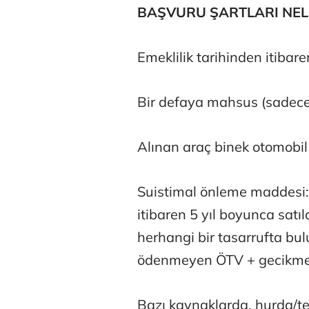
BAŞVURU ŞARTLARI NEL
Emeklilik tarihinden itibaren
Bir defaya mahsus (sadece 
Alınan araç binek otomobil o
Suistimal önleme maddesi: 
itibaren 5 yıl boyunca sa
herhangi bir tasarrufta b
ödenmeyen ÖTV + gecikme f
Bazı kaynaklarda, hurda/te