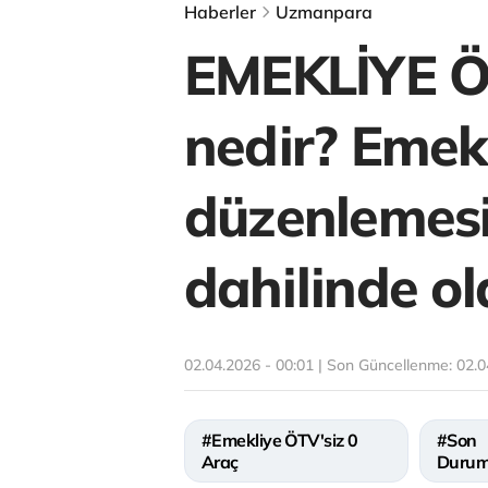
Haberler
Uzmanpara
EMEKLİYE Ö
nedir? Emekl
düzenlemesi
dahilinde o
02.04.2026 - 00:01 | Son Güncellenme:
02.0
#Emekliye ÖTV'siz 0
#Son
Araç
Duru