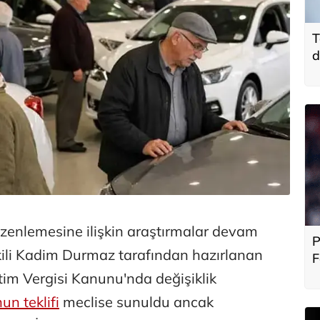
T
d
zenlemesine ilişkin araştırmalar devam
P
kili Kadim Durmaz tarafından hazırlanan
F
b
etim Vergisi Kanunu'nda değişiklik
un teklifi
meclise sunuldu ancak