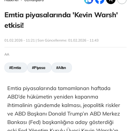
Emtia piyasalarında 'Kevin Warsh'
etkisi!
01.02.2026 - 11:21 | Son Güncellenme:
01.02.2026 - 11:43
AA
#Emtia
#Piyasa
#Altın
Emtia piyasalarında tamamlanan haftada
ABD’de hükümetin yeniden kapanma
ihtimalinin gündemde kalması, jeopolitik riskler
ve ABD Başkanı Donald Trump’ın ABD Merkez
Bankası (Fed) başkanlığına aday gösterdiği
eski Fed Yönetim Kurulu Üyesi Kevin Warsh’ın