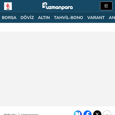
BORSA
DÖVİZ
ALTIN
TAHVİL-BONO
VARANT
AN
Haberler
Uzmanpara