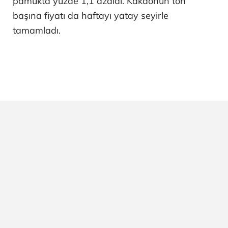
pamukta yüzde 1,1 azaldı. Kakaonun ton
başına fiyatı da haftayı yatay seyirle
tamamladı.