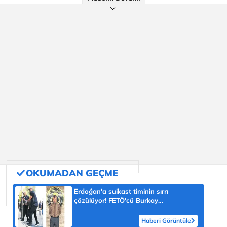
Erdoğan'a suikast timinin sırrı
çözülüyor! FETÖ'cü Burkay
Karatepe'nin itirafı ekipleri harekete
geçirdi
Haberi Görüntüle