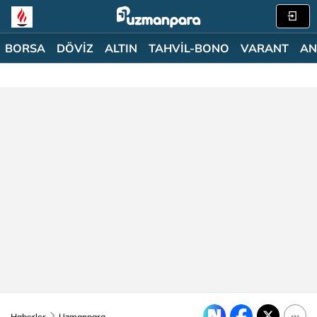
BORSA
DÖVİZ
ALTIN
TAHVİL-BONO
VARANT
AN
Haberler
Uzmanpara