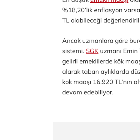
Aşk yok, ama su
%18,20’lik enflasyon varsa
TL olabileceği değerlendiril
Eren Aka
Ancak uzmanlara göre bura
sistemi.
SGK
uzmanı Emin Y
gelirli emeklilerde kök ma
Çağdaş Ert
alarak taban aylıklarda d
kök maaşı 16.920 TL’nin alt
devam edebiliyor.