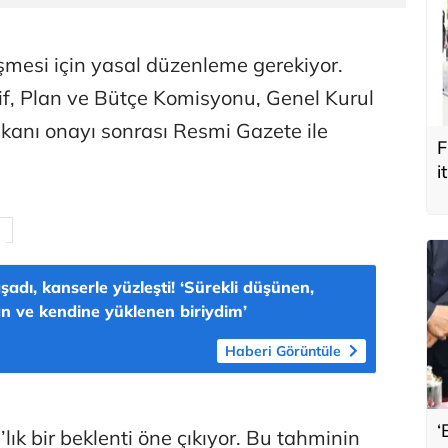
eşmesi için yasal düzenleme gerekiyor.
lif, Plan ve Bütçe Komisyonu, Genel Kurul
anı onayı sonrası Resmi Gazete ile
F
i
şadı, kanserle yüzleşti! ‘Sürekli düşünen,
n ve kendine yüklenen biriydim’
Haberi Görüntüle
‘
lık bir beklenti öne çıkıyor. Bu tahminin