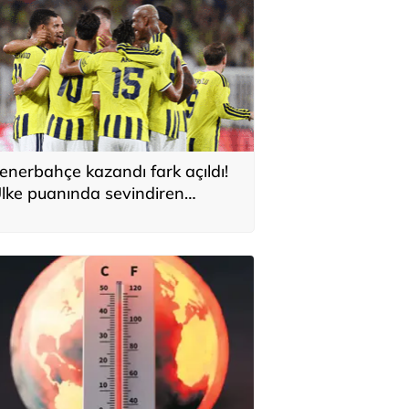
enerbahçe kazandı fark açıldı!
lke puanında sevindiren
elişme