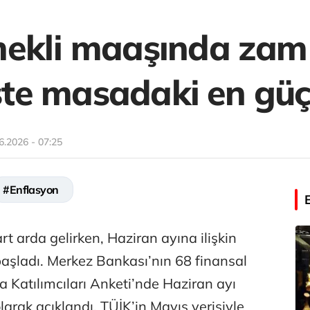
ekli maaşında zam
 İşte masadaki en gü
6.2026 - 07:25
#Enflasyon
art arda gelirken, Haziran ayına ilişkin
başladı. Merkez Bankası’nın 68 finansal
sa Katılımcıları Anketi’nde Haziran ayı
arak açıklandı. TÜİK’in Mayıs verisiyle