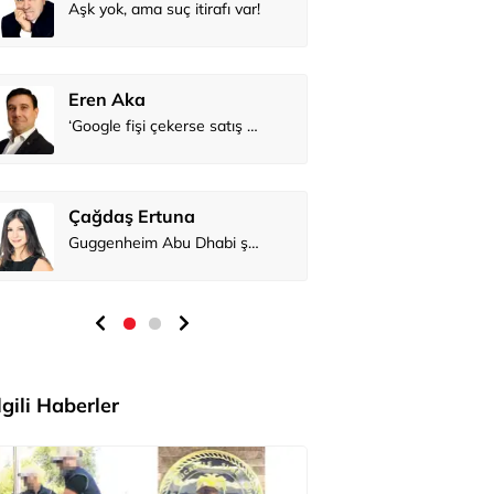
Aşk yok, ama suç itirafı var!
Eren Aka
‘Google fişi çekerse satış biter!’
Çağdaş Ertuna
Guggenheim Abu Dhabi şehri nasıl değiştirecek?
İlgili Haberler