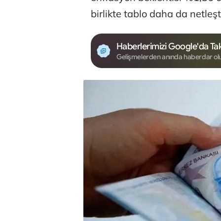
birlikte tablo daha da netleşti
Haberlerimizi Google'da Tak
Gelişmelerden anında haberdar ol