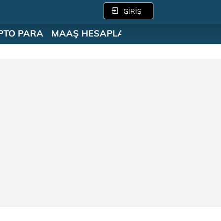
GİRİŞ
PTO PARA
MAAŞ HESAPLAMA
SÖZLÜK