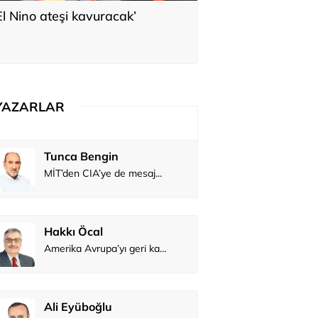
El Nino ateşi kavuracak’
YAZARLAR
Tunca Bengin
MİT’den CIA’ye de mesaj...
Hakkı Öcal
Amerika Avrupa’yı geri kazanabilir mi?
Ali Eyüboğlu