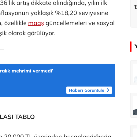
’lık artış dikkate alındığında, yılın ilk
‘
 enflasyonun yaklaşık %18,20 seviyesine
, özellikle
maaş
güncellemeleri ve sosyal
şik olarak görülüyor.
in
Osman Gençer
iralık mehrimi vermedi’
 de mesaj...
Futbol Federasyonu İzmirspor’u dinler mi?
Haberi Görüntüle
Prof. Dr. Mahmut Özer
Amerika Avrupa’yı geri kazanabilir mi?
İnsan-ı Kâmilden Erdemli Şehre: İslam Düşüncesinde Adalet-II
LASI TABLO
u
n 20.000 TL üzerinden hesaplandığında,