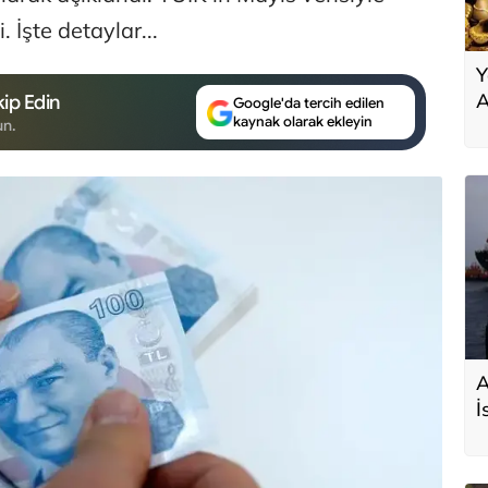
. İşte detaylar...
Y
A
ip Edin
Google'da tercih edilen
kaynak olarak ekleyin
un.
A
İ
s
D