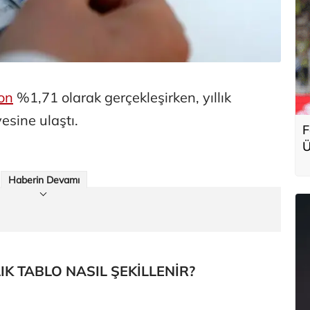
on
%1,71 olarak gerçekleşirken, yıllık
esine ulaştı.
F
Ü
g
Haberin Devamı
K TABLO NASIL ŞEKİLLENİR?