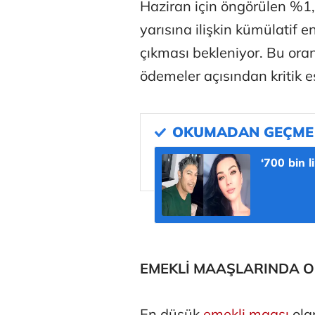
Haziran için öngörülen %1,36
yarısına ilişkin kümülatif
çıkması bekleniyor. Bu oran
ödemeler açısından kritik e
Osman Gençer
Tunca Beng
‘700 bin l
Futbol Federasyonu İzmirspor’u dinler mi?
MİT’den CIA’ye
Prof. Dr. Mahmut Özer
Hakkı Öcal
İnsan-ı Kâmilden Erdemli Şehre: İslam Düşüncesinde Adalet-II
EMEKLİ MAAŞLARINDA O
Ali Eyüboğl
En düşük
emekli maaşı
ola