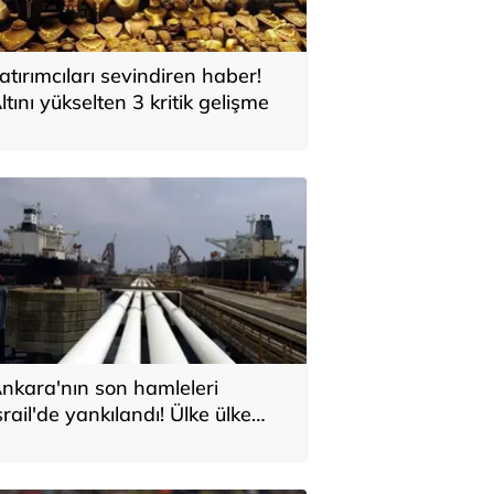
atırımcıları sevindiren haber!
ltını yükselten 3 kritik gelişme
nkara'nın son hamleleri
srail'de yankılandı! Ülke ülke
ıraladılar: 'Türkiye'nin Orta
oğu planı'