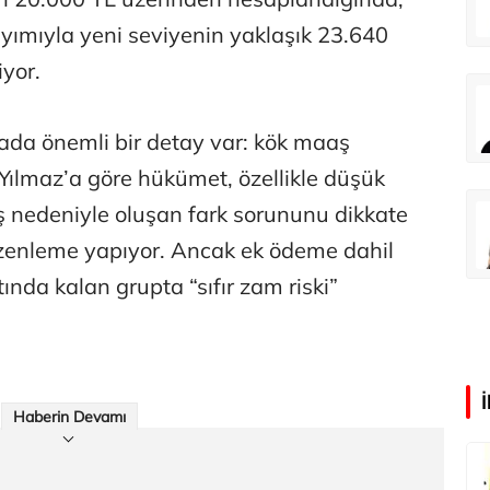
ç itirafı var!
yımıyla yeni seviyenin yaklaşık 23.640
iyor.
‘Google fişi çekerse satış biter!’
da önemli bir detay var: kök maaş
ılmaz’a göre hükümet, özellikle düşük
aş nedeniyle oluşan fark sorununu dikkate
una
Guggenheim Abu Dhabi şehri nasıl değiştirecek?
üzenleme yapıyor. Ancak ek ödeme dahil
ında kalan grupta “sıfır zam riski”
Haberin Devamı