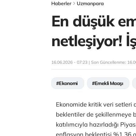
Haberler
Uzmanpara
En düşük em
netleşiyor!
16.06.2026 - 07:23 | Son Güncellenme:
16.0
#Ekonomi
#Emekli Maaşı
Ekonomide kritik veri setleri 
beklentiler de şekillenmeye 
katılımcıyla hazırladığı Piya
enflasyon beklentisi %1,36 ol