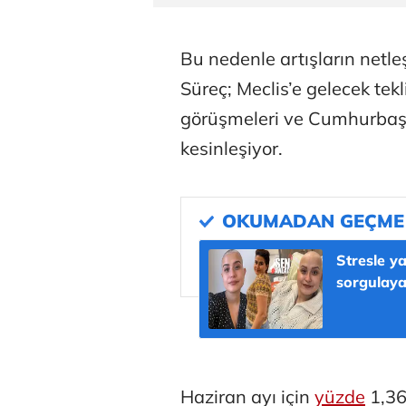
Bu nedenle artışların netl
Süreç; Meclis’e gelecek tek
görüşmeleri ve Cumhurbaşk
kesinleşiyor.
Stresle ya
sorgulaya
Haziran ayı için
yüzde
1,36’