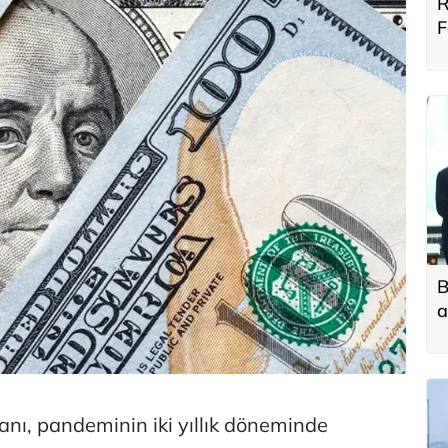
R
F
B
B
a
t
f
anı, pandeminin iki yıllık döneminde