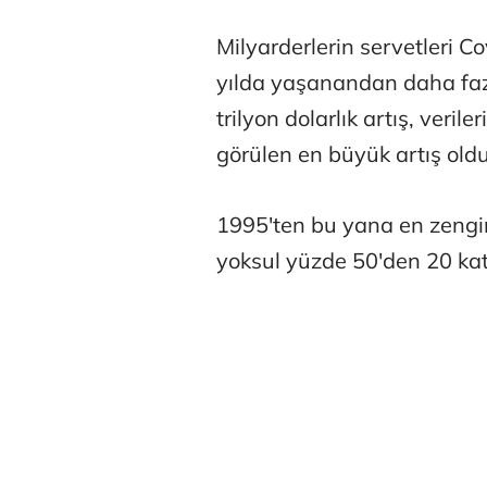
Milyarderlerin servetleri 
yılda yaşanandan daha fazla
trilyon dolarlık artış, ver
görülen en büyük artış oldu
Belma Akçu
1995'ten bu yana en zengin
yoksul yüzde 50'den 20 kat 
Zeynep İşm
Osman Gen