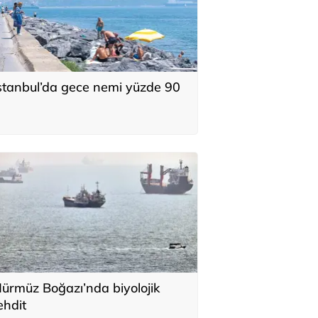
stanbul’da gece nemi yüzde 90
ürmüz Boğazı’nda biyolojik
ehdit