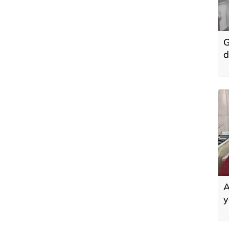
G
d
i
A
y