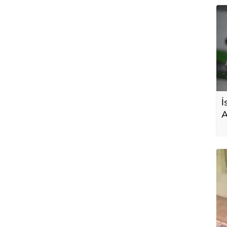
İ
A
r