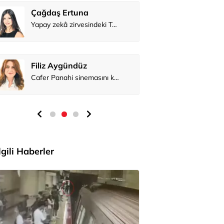
Çağdaş Ertuna
Prof. Dr. B
Yapay zekâ zirvesindeki Türk
Filiz Aygündüz
Cafer Panahi sinemasını konuşturmaya devam ediyor
İlgili Haberler