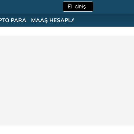
GİRİŞ
PTO PARA
MAAŞ HESAPLAMA
SÖZLÜK