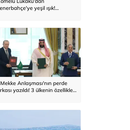
omelu Lukaku'dan
enerbahçe'ye yeşil ışık!
onservis bedeli belli oldu
Mekke Anlaşması'nın perde
rkası yazıldı! 3 ülkenin özellikleri
ek tek sıralandı: 'Türkiye için yeni
ırsat'