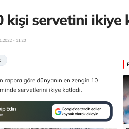
kişi servetini ikiye 
1.2022 - 11:20
t
n rapora göre dünyanın en zengin 10
inde servetlerini ikiye katladı.
ip Edin
Google'da tercih edilen
kaynak olarak ekleyin
un.