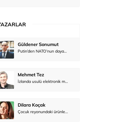
YAZARLAR
Güldener Sonumut
Belma Akç
Putin’den NATO’nun dayanışmasını sınama girişimi?
Mehmet Tez
Zeynep İş
İzlanda usulü elektronik müzik
Dilara Koçak
Osman Ge
Çocuk reyonundaki ürünler gerçekte ne kadar sağlıklı?