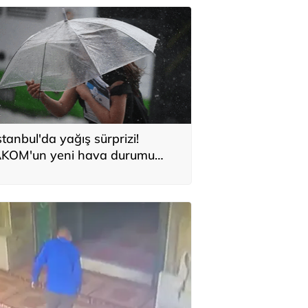
stanbul'da yağış sürprizi!
KOM'un yeni hava durumu
aporu belli oldu