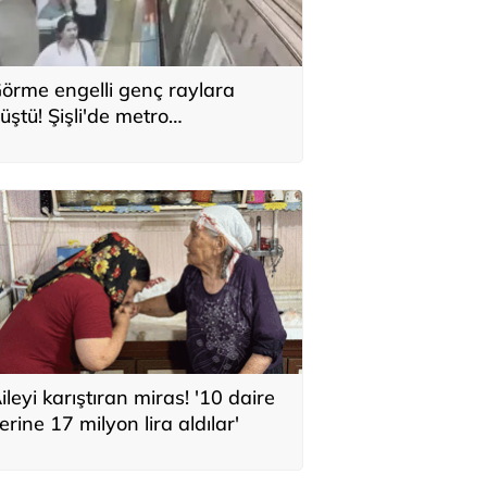
örme engelli genç raylara
üştü! Şişli'de metro
stasyonunda korku dolu anlar
kamerada
ileyi karıştıran miras! '10 daire
erine 17 milyon lira aldılar'