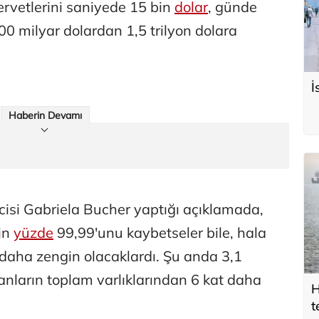
rvetlerini saniyede 15 bin
dolar
, günde
700 milyar dolardan 1,5 trilyon dolara
İ
Haberin Devamı
cisi Gabriela Bucher yaptığı açıklamada,
nin
yüzde
99,99'unu kaybetseler bile, hala
aha zengin olacaklardı. Şu anda 3,1
anların toplam varlıklarından 6 kat daha
H
t