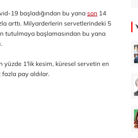
Covid-19 başladığından bu yana
son
14
 arttı. Milyarderlerin servetlerindeki 5
ilerin tutulmaya başlamasından bu yana
.
ra
Özay Şendir
Adaletin önünde 33 yıllık karanlık
Abartının Türkiye’ye zarar veren hali...
 yüzde 1'lik kesim, küresel servetin en
fazla pay aldılar.
an
Didem Özel Tümer
Açık havada oyun uyku kadar gerekli
Geçmişi koruyarak geleceği inşa etmek: 60 bin kişi evinde! Karabağ’a büyük dönüş
çer
Abbas Güçlü
Dünya Sağlık Örgütü yaşlı İzmir’i izliyor
Özel mi devlet mi?