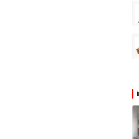
rış Erdoğan
Zeynep Aktaş
Tatilde neden kavruluyoruz?
Altın yükselişte hisseler takipte
Ali Eyüboğlu
Sorun izin mi, yoksa para mı?