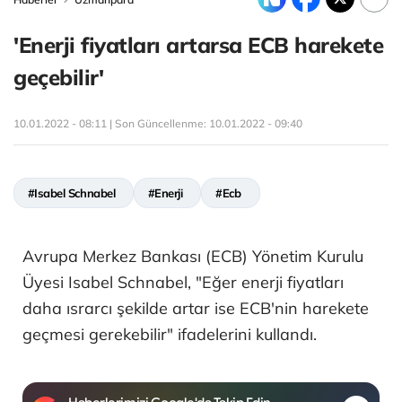
'Enerji fiyatları artarsa ECB harekete
geçebilir'
10.01.2022 - 08:11 | Son Güncellenme:
10.01.2022 - 09:40
#Isabel Schnabel
#Enerji
#Ecb
Avrupa Merkez Bankası (ECB) Yönetim Kurulu
Üyesi Isabel Schnabel, "Eğer enerji fiyatları
daha ısrarcı şekilde artar ise ECB'nin harekete
geçmesi gerekebilir" ifadelerini kullandı.