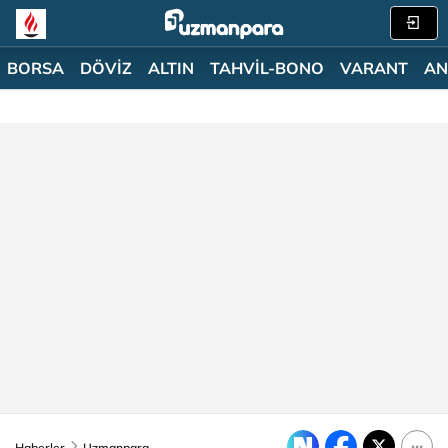
BORSA
DÖVİZ
ALTIN
TAHVİL-BONO
VARANT
AN
Haberler
Uzmanpara