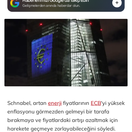
Haberlerimizi Google'da Takip Edin
Gelişmelerden anında haberdar olun.
Schnabel, artan
enerji
fiyatlarının
ECB
'yi yüksek
enflasyonu görmezden gelmeyi bir tarafa
bırakmaya ve fiyatlardaki artışı azaltmak için
harekete geçmeye zorlayabileceğini söyledi.