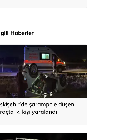
ile Anıtkabir'i ziyaret etti
İlgili Haberler
skişehir’de şarampole düşen
raçta iki kişi yaralandı