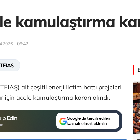
ele kamulaştırma ka
4.2026 - 09:42
TEİAŞ
TEİAŞ) ait çeşitli enerji iletim hattı projeleri
için acele kamulaştırma kararı alındı.
ip Edin
Google'da tercih edilen
kaynak olarak ekleyin
un.