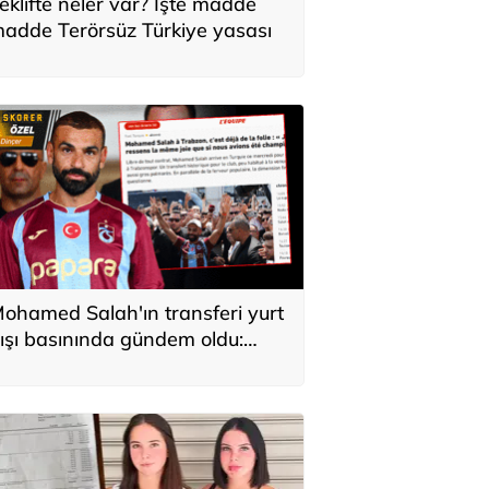
eklifte neler var? İşte madde
adde Terörsüz Türkiye yasası
ohamed Salah'ın transferi yurt
ışı basınında gündem oldu:
ürkiye'de kahraman gibi
arşılandı