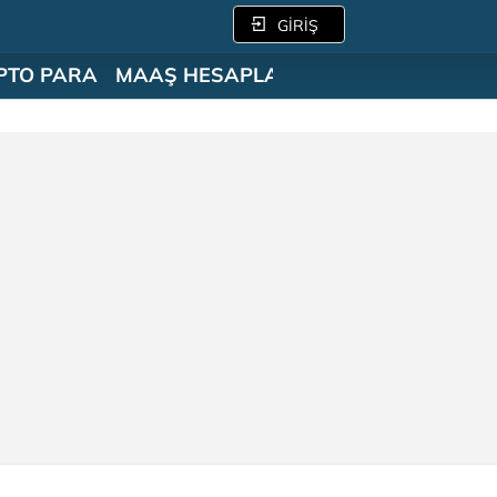
GİRİŞ
PTO PARA
MAAŞ HESAPLAMA
SÖZLÜK