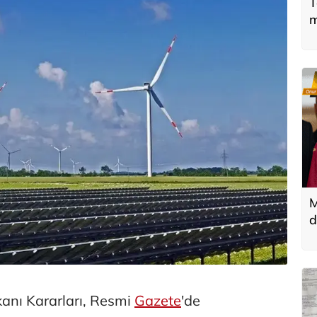
T
m
M
d
T
k
anı Kararları, Resmi
Gazete
'de