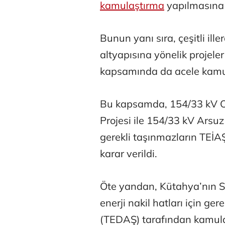
kamulaştırma
yapılmasına k
Bunun yanı sıra, çeşitli ille
altyapısına yönelik projeler
kapsamında da acele kamula
Bu kapsamda, 154/33 kV O
Projesi ile 154/33 kV Arsuz
gerekli taşınmazların TEİA
karar verildi.
Öte yandan, Kütahya’nın Si
enerji nakil hatları için ge
(TEDAŞ) tarafından kamulaşt