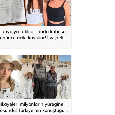
lanya'ya tatili bir anda kabusa
önünce acile koştular! İsviçreli
uristlere 71 bin TL'lik serum şoku
ikayeleri milyonların yüreğine
okundu! Türkiye'nin konuştuğu