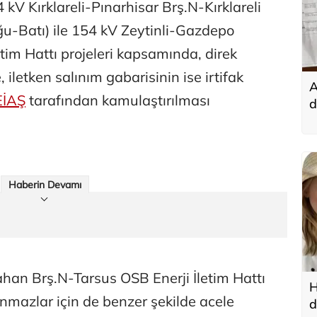
kV Kırklareli-Pınarhisar Brş.N-Kırklareli
ğu-Batı) ile 154 kV Zeytinli-Gazdepo
tim Hattı projeleri kapsamında, direk
, iletken salınım gabarisinin ise irtifak
A
EİAŞ
tarafından kamulaştırılması
d
t
Haberin Devamı
han Brş.N-Tarsus OSB Enerji İletim Hattı
H
nmazlar için de benzer şekilde acele
d