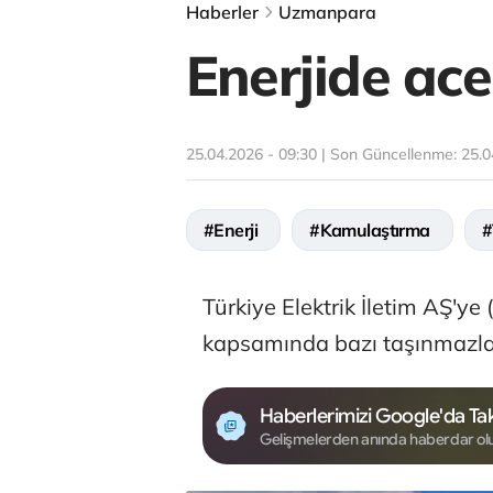
Haberler
Uzmanpara
Enerjide ac
25.04.2026 - 09:30 | Son Güncellenme:
25.0
#Enerji
#Kamulaştırma
#
Türkiye Elektrik İletim AŞ'ye (
kapsamında bazı taşınmazlar 
Haberlerimizi Google'da Tak
Gelişmelerden anında haberdar ol