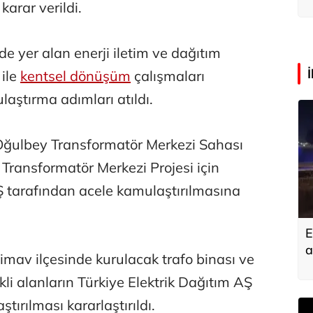
a
arar verildi.
rde yer alan enerji iletim ve dağıtım
 ile
kentsel dönüşüm
çalışmaları
ştırma adımları atıldı.
ğulbey Transformatör Merkezi Sahası
 Transformatör Merkezi Projesi için
Ş tarafından acele kamulaştırılmasına
E
a
mav ilçesinde kurulacak trafo binası ve
rekli alanların Türkiye Elektrik Dağıtım AŞ
ırılması kararlaştırıldı.