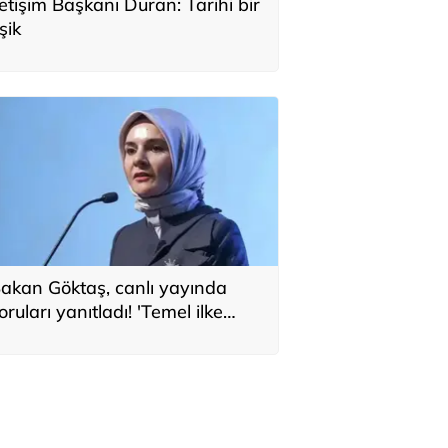
letişim Başkanı Duran: Tarihi bir
şik
akan Göktaş, canlı yayında
oruları yanıtladı! 'Temel ilke
larak yasada gözetildi'