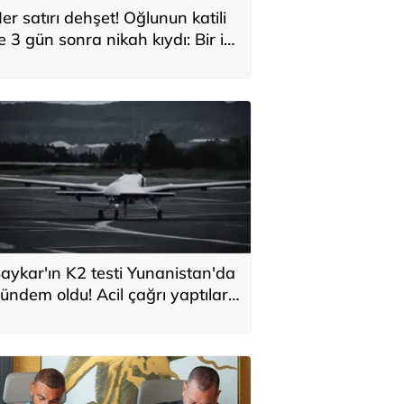
er satırı dehşet! Oğlunun katili
le 3 gün sonra nikah kıydı: Bir iki
ane vurdum, bayıldı
aykar'ın K2 testi Yunanistan'da
ündem oldu! Acil çağrı yaptılar...
Topraklarımızdaki hedeflere
laşabilir'