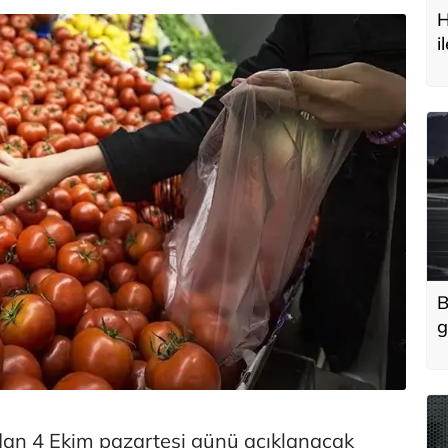
H
i
t
B
g
'
u
dan 4 Ekim pazartesi günü açıklanacak