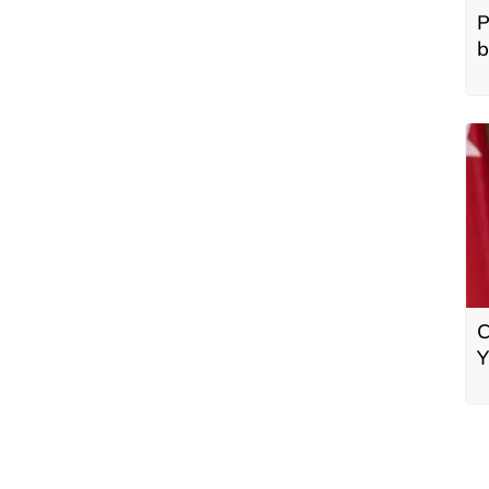
P
b
C
Y