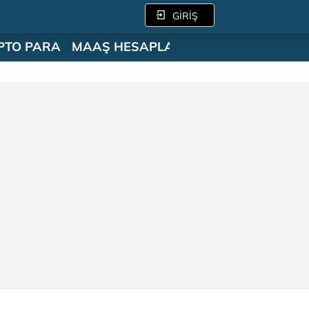
GİRİŞ
PTO PARA
MAAŞ HESAPLAMA
SÖZLÜK