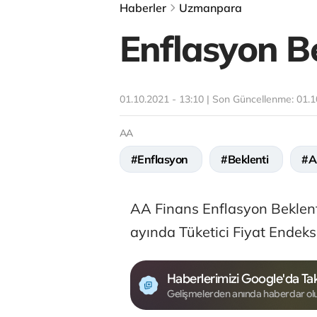
Haberler
Uzmanpara
Enflasyon B
01.10.2021 - 13:10 | Son Güncellenme:
01.1
AA
#Enflasyon
#Beklenti
#A
AA Finans Enflasyon Beklenti
ayında Tüketici Fiyat Endeks
Haberlerimizi Google'da Tak
Gelişmelerden anında haberdar ol