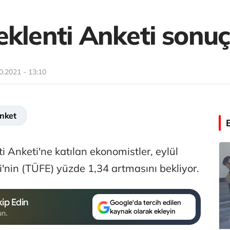
eklenti Anketi sonuç
0.2021 - 13:10
nket
 Anketi'ne katılan ekonomistler, eylül
i'nin (TÜFE) yüzde 1,34 artmasını bekliyor.
ip Edin
Google'da tercih edilen
kaynak olarak ekleyin
un.