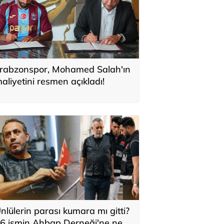
rabzonspor, Mohamed Salah'ın
aliyetini resmen açıkladı!
nlülerin parası kumara mı gitti?
6 ismin Ahbap Derneği'ne ne