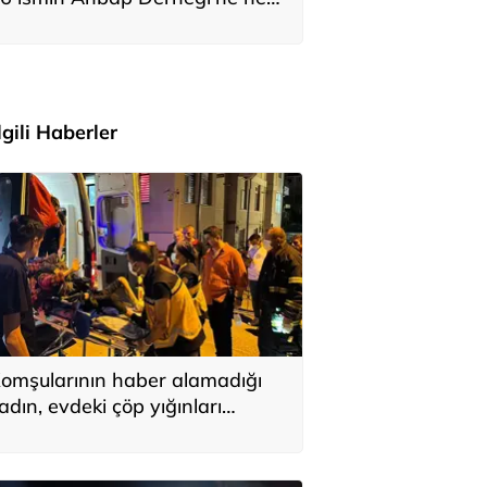
adar bağış yaptığı ortaya çıktı
İlgili Haberler
omşularının haber alamadığı
adın, evdeki çöp yığınları
rasında bulundu