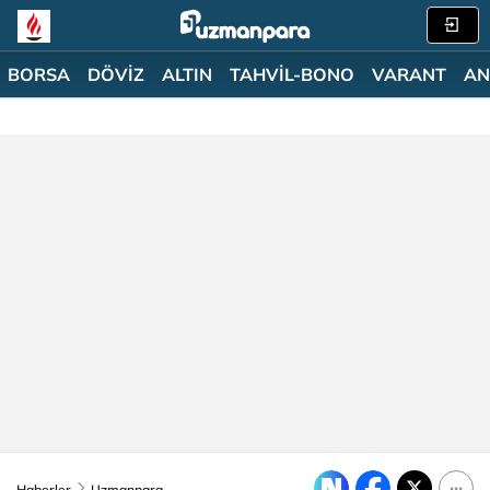
BORSA
DÖVİZ
ALTIN
TAHVİL-BONO
VARANT
AN
Haberler
Uzmanpara