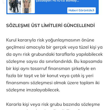
çözülüyor! FETÖ'cü Burkay
Karatepe'nin itirafı ekipleri harekete
geçirdi
Haberi Görüntüle
SÖZLEŞME ÜST LİMİTLERİ GÜNCELLENDİ
Kurul kararıyla risk yoğunlaşmasının önüne
geçilmesi amacıyla bir gerçek veya tüzel kişi ya
da aynı risk grubundaki taraflarla yapılabilecek
sözleşme sayısı da sınırlandırıldı. Bu kapsamda
bir kişi aynı tasarruf finansman şirketiyle en
fazla bir taşıt ve bir konut veya çatılı iş yeri
finansmanı sözleşmesi olmak üzere toplam iki
sözleşme imzalayabilecek.
Kararla kişi veya risk grubu bazında sözleşme