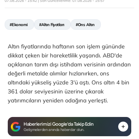
07.08.2026 - 15:42 | Son Güncellenme:
07.08.2026 - 15:57
#Ekonomi
#Altın Fiyatları
#Ons Altın
Altın fiyatlarında haftanın son işlem gününde
dikkat çeken bir hareketlilik yaşandı. ABD'de
açıklanan tarım dışı istihdam verisinin ardından
değerli metalde alımlar hızlanırken, ons
altındaki yükseliş yüzde 3'ü aştı. Ons altın 4 bin
361 dolar seviyesinin üzerine çıkarak
yatırımcıların yeniden odağına yerleşti.
Haberlerimizi Google'da Takip Edin
Gelişmelerden anında haberdar olun.