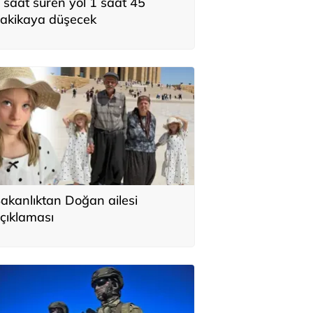
 saat süren yol 1 saat 45
akikaya düşecek
akanlıktan Doğan ailesi
çıklaması