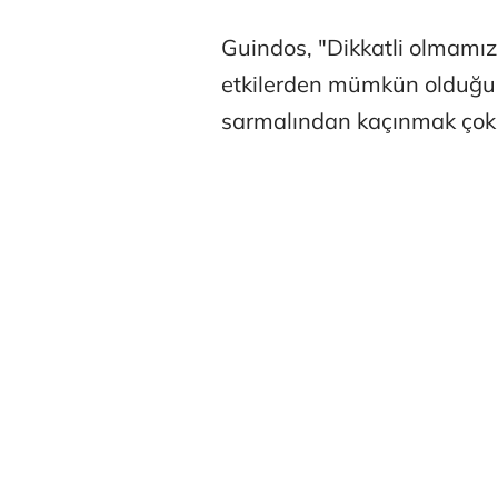
Guindos, "Dikkatli olmamız,
etkilerden mümkün olduğu k
sarmalından kaçınmak çok ö
Tunca Beng
Ali Eyüboğl
Deniz Kilisli
Hürmüz formü