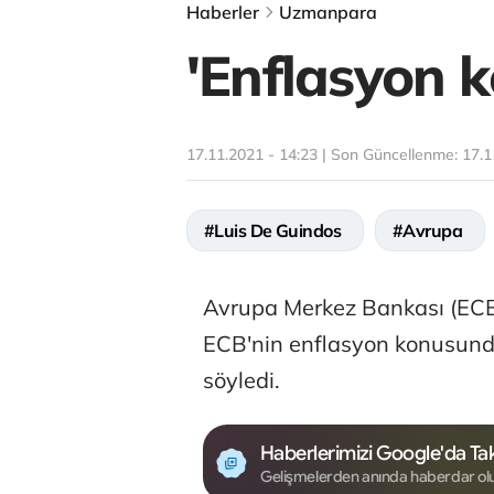
Haberler
Uzmanpara
'Enflasyon 
17.11.2021 - 14:23 | Son Güncellenme:
17.1
#Luis De Guindos
#Avrupa
Avrupa Merkez Bankası (ECB
ECB'nin enflasyon konusunda 
söyledi.
Haberlerimizi Google'da Tak
Gelişmelerden anında haberdar ol