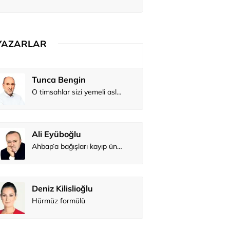
YAZARLAR
Tunca Bengin
O timsahlar sizi yemeli aslında!...
Ali Eyüboğlu
Ahbap’a bağışları kayıp ünlüler var
Deniz Kilislioğlu
Hürmüz formülü