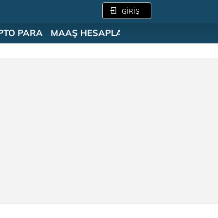
GİRİŞ
PTO PARA
MAAŞ HESAPLAMA
SÖZLÜK