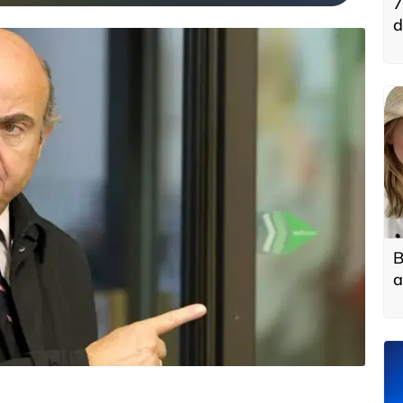
7
d
B
a