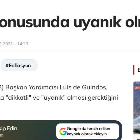
konusunda uyanık ol
1.2021 - 14:23
#Enflasyon
) Başkan Yardımcısı Luis de Guindos,
"dikkatli" ve "uyanık" olması gerektiğini
ip Edin
Google'da tercih edilen
kaynak olarak ekleyin
un.