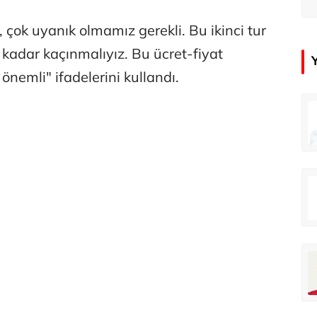
 çok uyanık olmamız gerekli. Bu ikinci tur
adar kaçınmalıyız. Bu ücret-fiyat
nemli" ifadelerini kullandı.
in
Tunca Bengin
O timsahlar sizi yemeli aslında!...
O timsahlar sizi yemeli aslında!...
u
Ali Eyüboğlu
Ahbap’a bağışları kayıp ünlüler var
Ahbap’a bağışları kayıp ünlüler var
oğlu
Deniz Kilislioğlu
lü
Hürmüz formülü