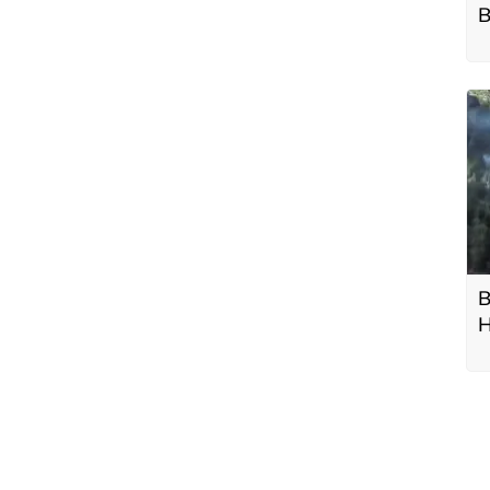
B
B
H