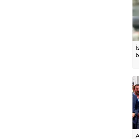
İ
b
A