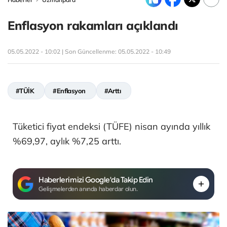
Enflasyon rakamları açıklandı
05.05.2022 - 10:02 | Son Güncellenme:
05.05.2022 - 10:49
#TÜİK
#Enflasyon
#Arttı
Tüketici fiyat endeksi (TÜFE) nisan ayında yıllık
%69,97, aylık %7,25 arttı.
Haberlerimizi Google'da Takip Edin
Gelişmelerden anında haberdar olun.