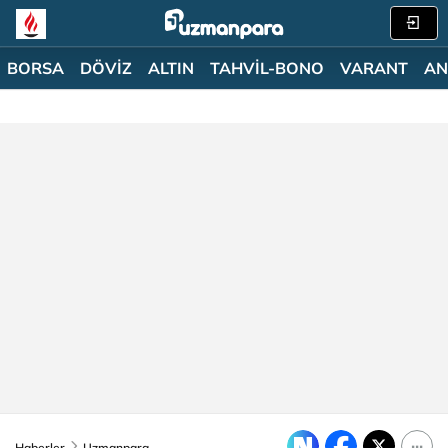
BORSA
DÖVİZ
ALTIN
TAHVİL-BONO
VARANT
AN
Haberler
Uzmanpara