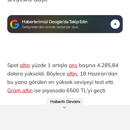
Haberlerimizi Google'da Takip Edin
Gelişmelerden anında haberdar olun.
Spot
altın
yüzde 1 artışla
ons
başına 4.285,84
dolara yükseldi. Böylece
altın
, 18 Haziran’dan
bu yana görülen en yüksek seviyeyi test etti.
Gram altın
ise piyasada 6500 TL'yi geçti.
Haberin Devamı