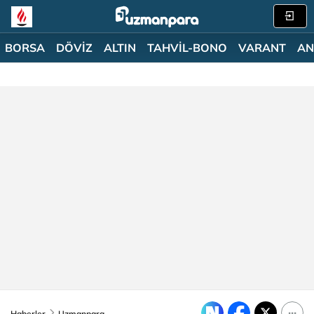
BORSA
DÖVİZ
ALTIN
TAHVİL-BONO
VARANT
AN
Haberler
Uzmanpara