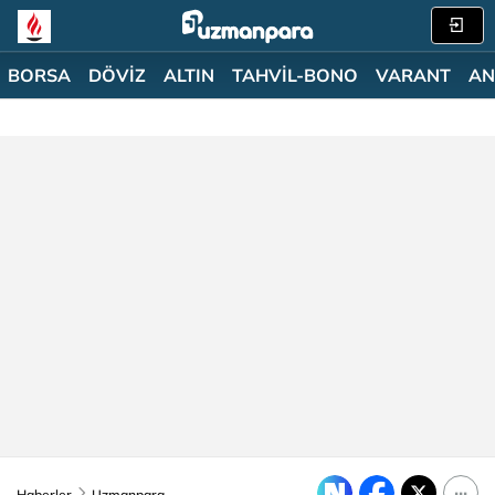
BORSA
DÖVİZ
ALTIN
TAHVİL-BONO
VARANT
AN
Haberler
Uzmanpara