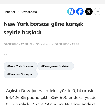
Haberler
Uzmanpara
New York borsası güne karışık
seyirle başladı
06.08.2026 - 17:38 | Son Güncellenme:
06.08.2026 - 17:38
AA
#New York Borsası
#Dow Jones Endeksi
#Finansal Sonuçlar
Açılışta Dow Jones endeksi yüzde 0,14 artışla
54.426,85 puana çıktı. S&P 500 endeksi yüzde
0,13 azalışla 7.713,79 puana, Nasdaq endeksi