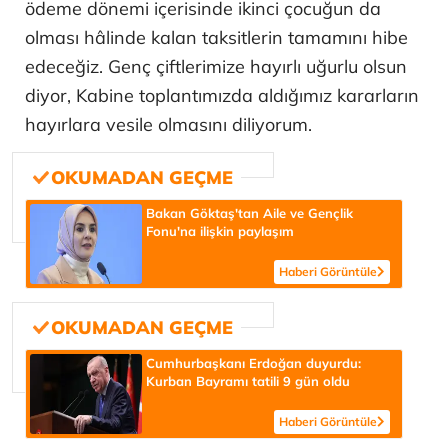
ödeme dönemi içerisinde ikinci çocuğun da
olması hâlinde kalan taksitlerin tamamını hibe
edeceğiz. Genç çiftlerimize hayırlı uğurlu olsun
diyor, Kabine toplantımızda aldığımız kararların
hayırlara vesile olmasını diliyorum.
Bakan Göktaş'tan Aile ve Gençlik
Fonu'na ilişkin paylaşım
Haberi Görüntüle
Cumhurbaşkanı Erdoğan duyurdu:
Kurban Bayramı tatili 9 gün oldu
Haberi Görüntüle