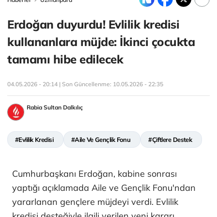
Erdoğan duyurdu! Evlilik kredisi
kullananlara müjde: İkinci çocukta
tamamı hibe edilecek
04.05.2026 - 20:14 | Son Güncellenme:
10.05.2026 - 22:35
Rabia Sultan Dalkılıç
#Evlilik Kredisi
#Aile Ve Gençlik Fonu
#Çiftlere Destek
Cumhurbaşkanı Erdoğan, kabine sonrası
yaptığı açıklamada Aile ve Gençlik Fonu'ndan
yararlanan gençlere müjdeyi verdi. Evlilik
kredisi desteğiyle ilgili verilen yeni kararı