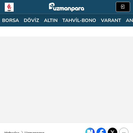
BORSA
DÖVİZ
ALTIN
TAHVİL-BONO
VARANT
AN
Haberler
Uzmanpara