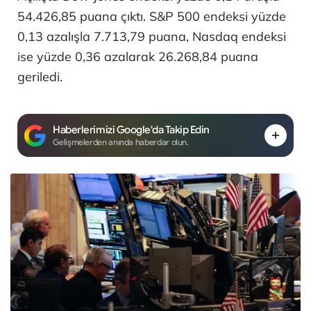
54.426,85 puana çıktı. S&P 500 endeksi yüzde
0,13 azalışla 7.713,79 puana, Nasdaq endeksi
ise yüzde 0,36 azalarak 26.268,84 puana
geriledi.
Haberlerimizi Google'da Takip Edin
Gelişmelerden anında haberdar olun.