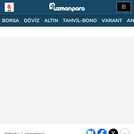
BORSA
DÖVİZ
ALTIN
TAHVİL-BONO
VARANT
AN
Haberler
Uzmanpara