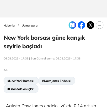
Haberler
Uzmanpara
New York borsası güne karışık
seyirle başladı
06.08.2026 - 17:38 | Son Güncellenme:
06.08.2026 - 17:38
AA
#New York Borsası
#Dow Jones Endeksi
#Finansal Sonuçlar
Açılışta Dow Jones endeksi yüzde 0,14 artışla