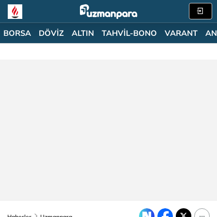
BORSA
DÖVİZ
ALTIN
TAHVİL-BONO
VARANT
AN
Haberler
Uzmanpara