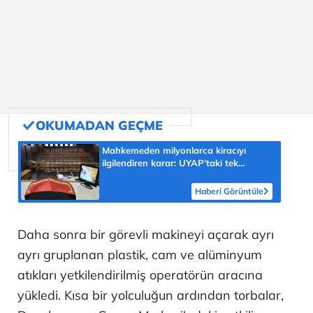
Mahkemeden milyonlarca kiracıyı
ilgilendiren karar: UYAP’taki tek
hareket her şeyi değiştirdi
Haberi Görüntüle
Daha sonra bir görevli makineyi açarak ayrı
ayrı gruplanan plastik, cam ve alüminyum
atıkları yetkilendirilmiş operatörün aracına
yükledi. Kısa bir yolculuğun ardından torbalar,