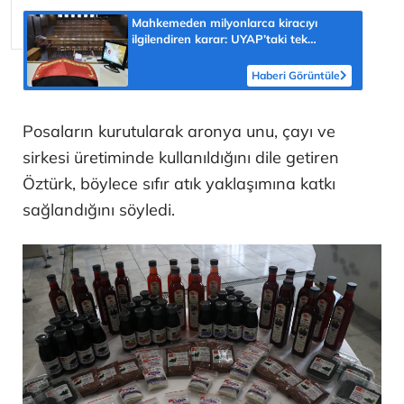
Mahkemeden milyonlarca kiracıyı
ilgilendiren karar: UYAP’taki tek
hareket her şeyi değiştirdi
Haberi Görüntüle
Posaların kurutularak aronya unu, çayı ve
sirkesi üretiminde kullanıldığını dile getiren
Öztürk, böylece sıfır atık yaklaşımına katkı
sağlandığını söyledi.