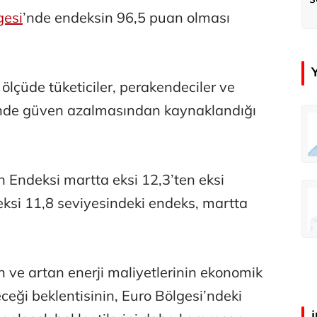
gesi
’nde endeksin 96,5 puan olması
lçüde tüketiciler, perakendeciler ve
rinde güven azalmasından kaynaklandığı
r
Özay Şendir
Milliyet ve gelişmeleri okumak...
Milliyet ve gelişmeleri okumak...
n Endeksi martta eksi 12,3’ten eksi
in
Tunca Bengin
eksi 11,8 seviyesindeki endeks, martta
inkini yener!
Bizim anket sizinkini yener!
n ve artan enerji maliyetlerinin ekonomik
eği beklentisinin, Euro Bölgesi’ndeki