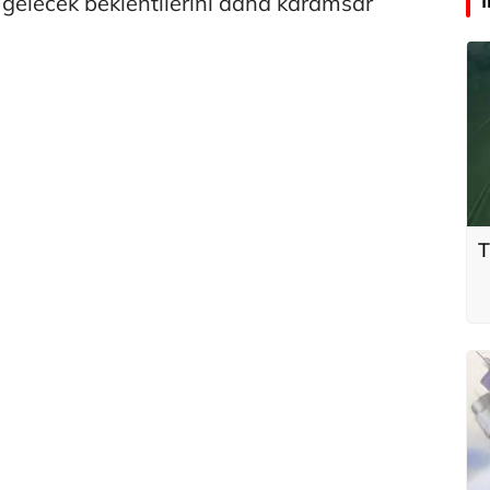
in gelecek beklentilerini daha karamsar
T