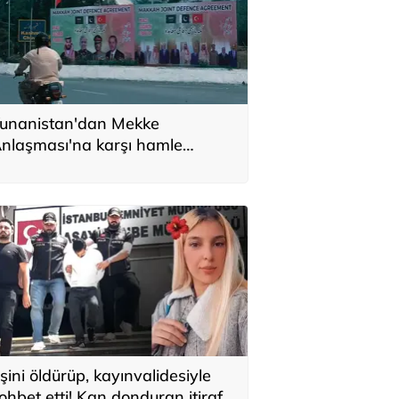
unanistan'dan Mekke
nlaşması'na karşı hamle
ağrısı! 'Derhal harekete
eçilmeli'
şini öldürüp, kayınvalidesiyle
ohbet etti! Kan donduran itiraf