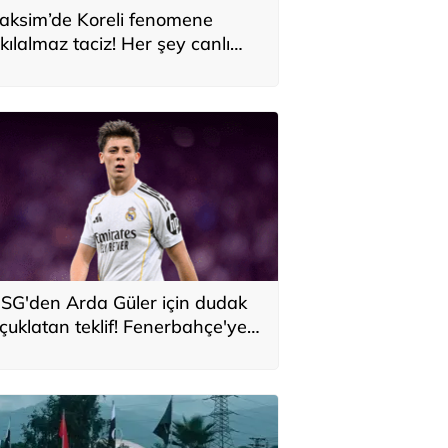
aksim’de Koreli fenomene
kılalmaz taciz! Her şey canlı
ayında yaşandı
SG'den Arda Güler için dudak
çuklatan teklif! Fenerbahçe'ye
ev gelir