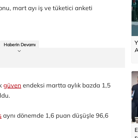
nu, mart ayı iş ve tüketici anketi
Y
Haberin Devamı
A
ç
g
ik
güven
endeksi martta aylık bazda 1,5
ldu.
s
aynı dönemde 1,6 puan düşüşle 96,6
E
s