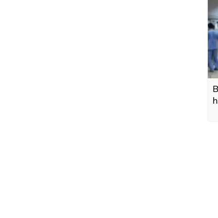
B
h
b