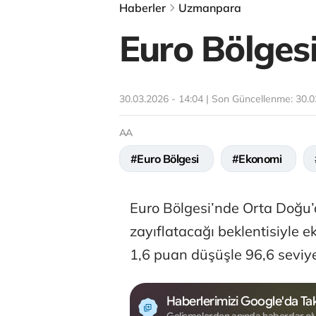
Haberler
Uzmanpara
Euro Bölges
30.03.2026 - 14:04 | Son Güncellenme:
30.0
AA
#Euro Bölgesi
#Ekonomi
Euro Bölgesi’nde Orta Doğu
zayıflatacağı beklentisiyle
1,6 puan düşüşle 96,6 seviye
Haberlerimizi Google'da Tak
Gelişmelerden anında haberdar ol