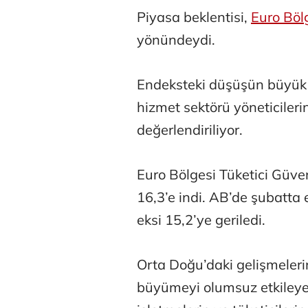
Piyasa beklentisi,
Euro Böl
yönündeydi.
Endeksteki düşüşün büyük ö
hizmet sektörü yöneticile
Özay Şendi
değerlendiriliyor.
Euro Bölgesi Tüketici Güve
Tunca Beng
16,3’e indi. AB’de şubatta 
Bizim anket siz
eksi 15,2’ye geriledi.
Orta Doğu’daki gelişmeleri
büyümeyi olumsuz etkileyec