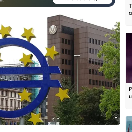
T
a
y
P
u
d