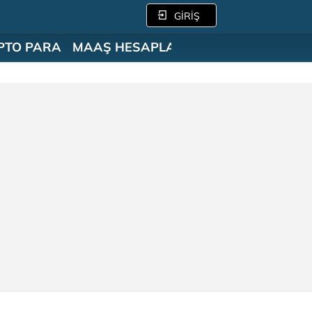
GİRİŞ
PTO PARA
MAAŞ HESAPLAMA
SÖZLÜK