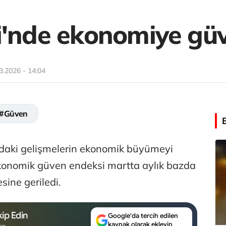
i'nde ekonomiye gü
3.2026 - 14:04
#Güven
’daki gelişmelerin ekonomik büyümeyi
 ekonomik güven endeksi martta aylık bazda
sine geriledi.
ip Edin
Google'da tercih edilen
kaynak olarak ekleyin
un.