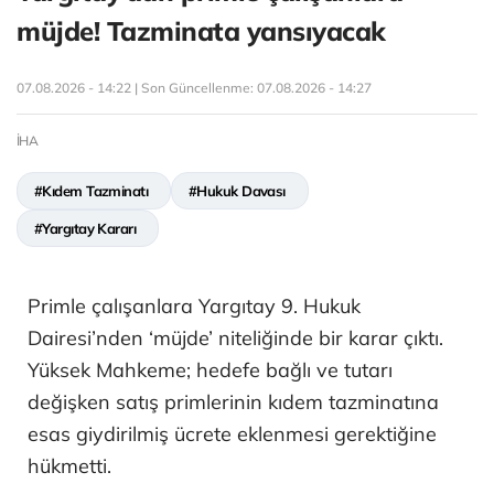
müjde! Tazminata yansıyacak
07.08.2026 - 14:22 | Son Güncellenme:
07.08.2026 - 14:27
İHA
#Kıdem Tazminatı
#Hukuk Davası
#Yargıtay Kararı
Primle çalışanlara Yargıtay 9. Hukuk
Dairesi’nden ‘müjde’ niteliğinde bir karar çıktı.
Yüksek Mahkeme; hedefe bağlı ve tutarı
değişken satış primlerinin kıdem tazminatına
esas giydirilmiş ücrete eklenmesi gerektiğine
hükmetti.