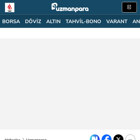
BORSA
DÖVİZ
ALTIN
TAHVİL-BONO
VARANT
AN
Haberler
Uzmanpara