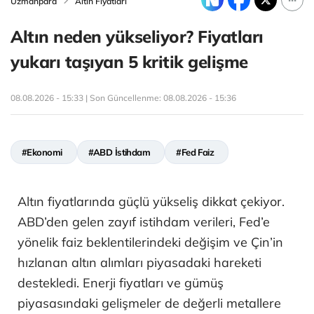
Uzmanpara
Altın Fiyatları
Altın neden yükseliyor? Fiyatları
yukarı taşıyan 5 kritik gelişme
08.08.2026 - 15:33 | Son Güncellenme:
08.08.2026 - 15:36
#Ekonomi
#ABD İstihdam
#Fed Faiz
Altın fiyatlarında güçlü yükseliş dikkat çekiyor.
ABD’den gelen zayıf istihdam verileri, Fed’e
yönelik faiz beklentilerindeki değişim ve Çin’in
hızlanan altın alımları piyasadaki hareketi
destekledi. Enerji fiyatları ve gümüş
piyasasındaki gelişmeler de değerli metallere