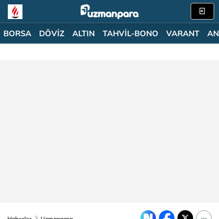
BORSA
DÖVİZ
ALTIN
TAHVİL-BONO
VARANT
AN
Haberler
Uzmanpara