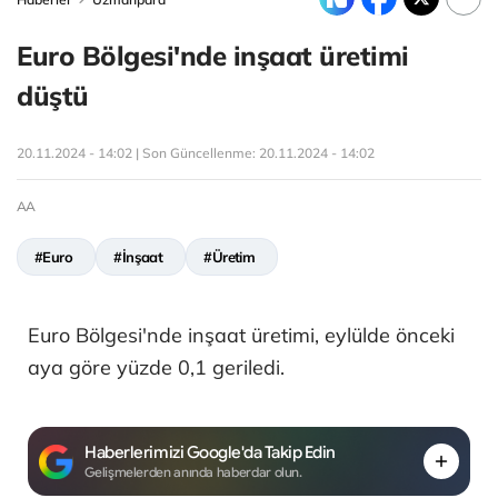
Euro Bölgesi'nde inşaat üretimi
düştü
20.11.2024 - 14:02 | Son Güncellenme:
20.11.2024 - 14:02
AA
#Euro
#İnşaat
#Üretim
Euro Bölgesi'nde inşaat üretimi, eylülde önceki
aya göre yüzde 0,1 geriledi.
Haberlerimizi Google'da Takip Edin
Gelişmelerden anında haberdar olun.