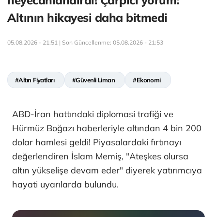
heyecanlandırdı! Çarpıcı yorum:
Altının hikayesi daha bitmedi
05.08.2026 - 21:51 | Son Güncellenme:
05.08.2026 - 21:53
#Altın Fiyatları
#Güvenli Liman
#Ekonomi
ABD-İran hattındaki diplomasi trafiği ve
Hürmüz Boğazı haberleriyle altından 4 bin 200
dolar hamlesi geldi! Piyasalardaki fırtınayı
değerlendiren İslam Memiş, "Ateşkes olursa
altın yükselişe devam eder" diyerek yatırımcıya
hayati uyarılarda bulundu.