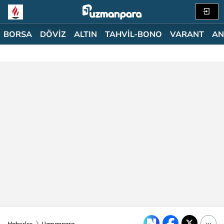
BORSA
DÖVİZ
ALTIN
TAHVİL-BONO
VARANT
AN
Haberler
Uzmanpara