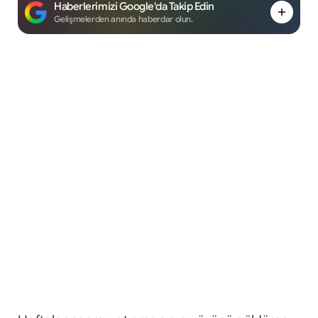
Haberlerimizi Google'da Takip Edin
Gelişmelerden anında haberdar olun.