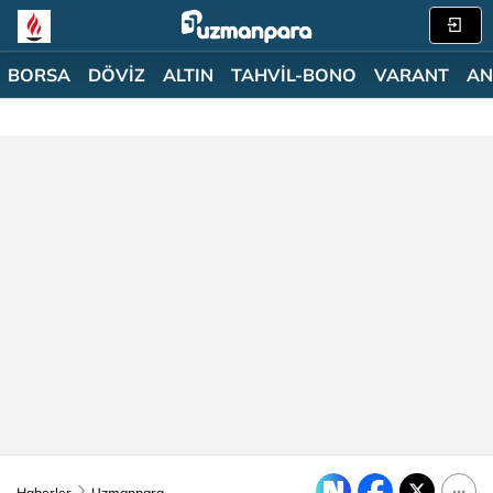
BORSA
DÖVİZ
ALTIN
TAHVİL-BONO
VARANT
AN
Haberler
Uzmanpara