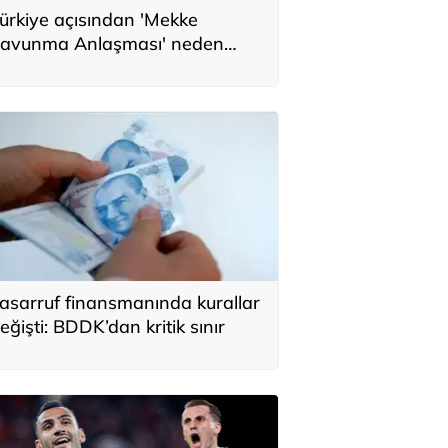
ürkiye açısından 'Mekke
avunma Anlaşması' neden
nemli? Üç ülkenin birbirini
amamlayan tarafı
asarruf finansmanında kurallar
eğişti: BDDK’dan kritik sınır