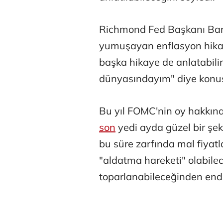
Richmond Fed Başkanı Barki
yumuşayan enflasyon hikaye
başka hikaye de anlatabilir
dünyasındayım" diye konu
Bu yıl FOMC'nin oy hakkına
son
yedi ayda güzel bir şe
bu süre zarfında mal fiyat
"aldatma hareketi" olabil
toparlanabileceğinden end