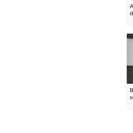
A
d
k
B
o