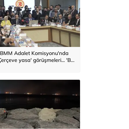
BMM Adalet Komisyonu'nda
Çerçeve yasa' görüşmeleri... 'Bu
eklif, genel af değildir'