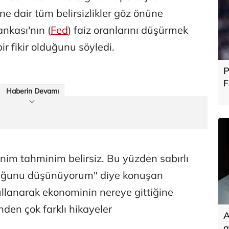
ne dair tüm belirsizlikler göz önüne
nkası'nın (
Fed
) faiz oranlarını düşürmek
ir fikir olduğunu söyledi.
P
F
Haberin Devamı
b
nim tahminim belirsiz. Bu yüzden sabırlı
lduğunu düşünüyorum" diye konuşan
ullanarak ekonominin nereye gittiğine
inden çok farklı hikayeler
A
g