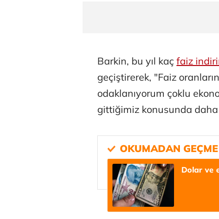
Barkin, bu yıl kaç
faiz indir
geçiştirerek, "Faiz oranla
odaklanıyorum çoklu ekon
gittiğimiz konusunda daha
Dolar ve 