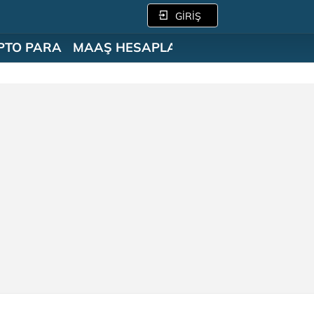
GİRİŞ
PTO PARA
MAAŞ HESAPLAMA
SÖZLÜK