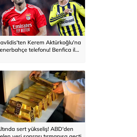
avlidis'ten Kerem Aktürkoğlu'na
enerbahçe telefonu! Benfica ile
onservis pazarlığı
ltında sert yükseliş! ABD'den
elen veri sonrası tırmanışa geçti