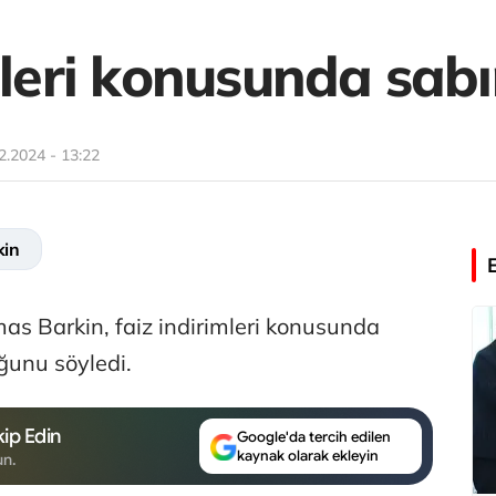
mleri konusunda sabır
2.2024 - 13:22
kin
s Barkin, faiz indirimleri konusunda
uğunu söyledi.
ip Edin
Google'da tercih edilen
kaynak olarak ekleyin
un.