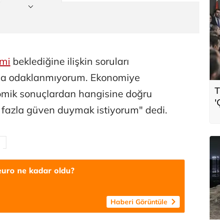
imi
beklediğine ilişkin soruları
rına odaklanmıyorum. Ekonomiye
T
omik sonuçlardan hangisine doğru
'
 fazla güven duymak istiyorum" dedi.
t
euro ne kadar oldu?
Haberi Görüntüle