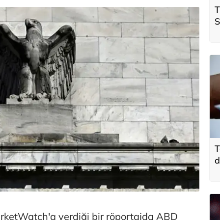
T
S
ö
t
T
d
ketWatch'a verdiği bir röportajda ABD