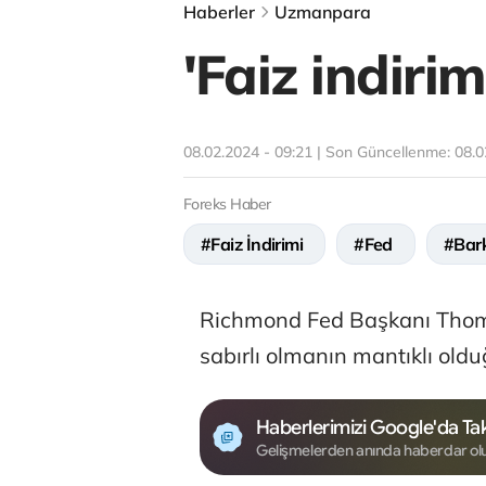
Haberler
Uzmanpara
'Faiz indiri
08.02.2024 - 09:21 | Son Güncellenme:
08.0
Foreks Haber
#Faiz İndirimi
#Fed
#Bar
Richmond Fed Başkanı Thoma
sabırlı olmanın mantıklı old
Haberlerimizi Google'da Tak
Gelişmelerden anında haberdar ol