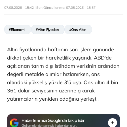
07.08.2026 - 15:42 | Son Güncellenme:
07.08.2026 - 15:57
#Ekonomi
#Altın Fiyatları
#Ons Altın
Altın fiyatlarında haftanın son işlem gününde
dikkat çeken bir hareketlilik yaşandı. ABD'de
açıklanan tarım dışı istihdam verisinin ardından
değerli metalde alımlar hızlanırken, ons
altındaki yükseliş yüzde 3'ü aştı. Ons altın 4 bin
361 dolar seviyesinin üzerine çıkarak
yatırımcıların yeniden odağına yerleşti.
Haberlerimizi Google'da Takip Edin
Gelişmelerden anında haberdar olun.