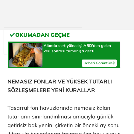
Altında sert yükseliş! ABD'den gelen
veri sonrası tırmanışa geçti
Haberi Görüntüle
NEMASIZ FONLAR VE YÜKSEK TUTARLI
SÖZLEŞMELERE YENİ KURALLAR
Tasarruf fon havuzlarında nemasız kalan
tutarların sınırlandırılması amacıyla günlük
getirisiz bakiyenin, şirketin bir önceki ay sonu
itibarıyla hesaplanan tasarruf fon havuzunun