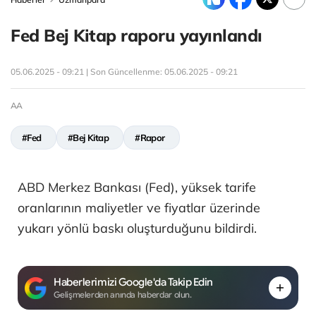
Fed Bej Kitap raporu yayınlandı
05.06.2025 - 09:21 | Son Güncellenme:
05.06.2025 - 09:21
AA
#Fed
#Bej Kitap
#Rapor
ABD Merkez Bankası (Fed), yüksek tarife
oranlarının maliyetler ve fiyatlar üzerinde
yukarı yönlü baskı oluşturduğunu bildirdi.
Haberlerimizi Google'da Takip Edin
Gelişmelerden anında haberdar olun.