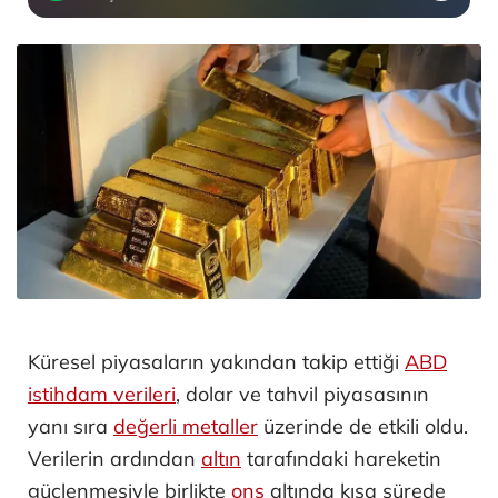
Küresel piyasaların yakından takip ettiği
ABD
istihdam verileri
, dolar ve tahvil piyasasının
yanı sıra
değerli metaller
üzerinde de etkili oldu.
Verilerin ardından
altın
tarafındaki hareketin
güçlenmesiyle birlikte
ons
altında kısa sürede