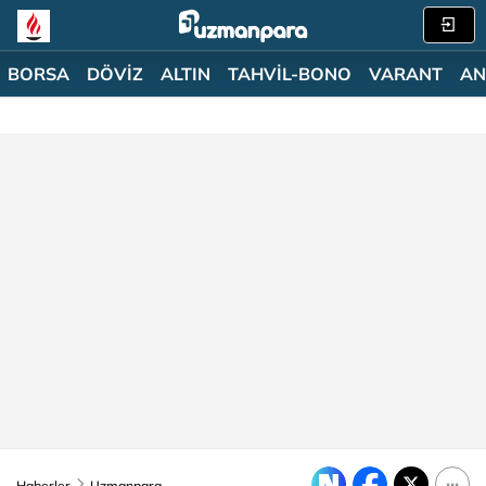
BORSA
DÖVİZ
ALTIN
TAHVİL-BONO
VARANT
AN
Haberler
Uzmanpara